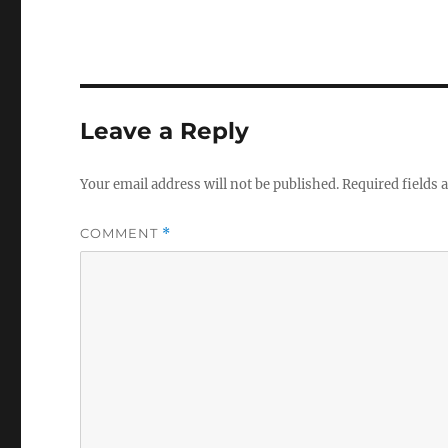
Leave a Reply
Your email address will not be published.
Required fields
COMMENT
*