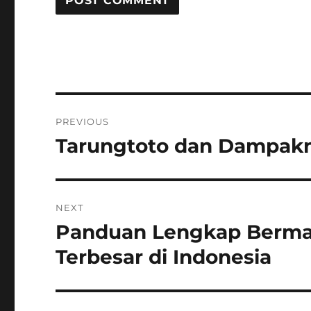
Post
PREVIOUS
navigation
Tarungtoto dan Dampakn
Previous
post:
NEXT
Panduan Lengkap Bermain
Next
post:
Terbesar di Indonesia