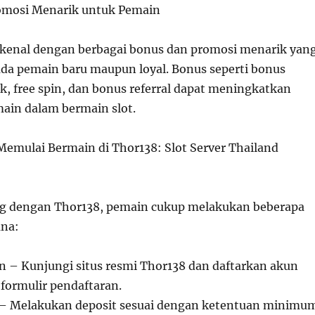
romosi Menarik untuk Pemain
rkenal dengan berbagai bonus dan promosi menarik yan
da pemain baru maupun loyal. Bonus seperti bonus
k, free spin, dan bonus referral dapat meningkatkan
ain dalam bermain slot.
emulai Bermain di Thor138: Slot Server Thailand
g dengan Thor138, pemain cukup melakukan beberapa
ana:
un – Kunjungi situs resmi Thor138 dan daftarkan akun
formulir pendaftaran.
 – Melakukan deposit sesuai dengan ketentuan minimu