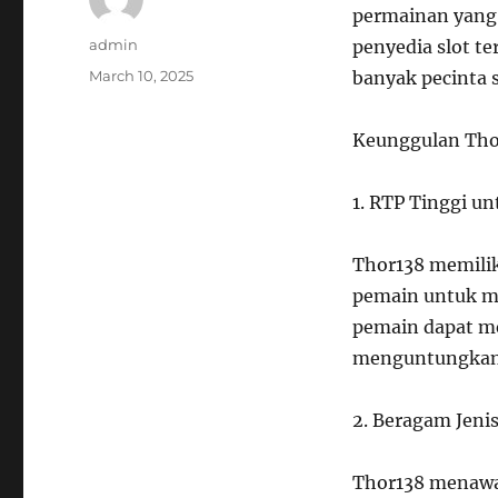
permainan yang 
Author
admin
penyedia slot te
Posted
March 10, 2025
banyak pecinta sl
on
Keunggulan Thor
1. RTP Tinggi u
Thor138 memilik
pemain untuk m
pemain dapat me
menguntungkan
2. Beragam Jeni
Thor138 menawar