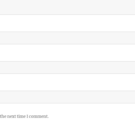
 the next time I comment.