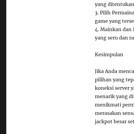
yang ditentuka
3. Pilih Permain
game yang terse
4. Mainkan dan
yang seru dan r
Kesimpulan
Jika Anda mencar
pilihan yang tep
koneksi server 
menarik yang di
menikmati perma
merasakan sensa
jackpot besar set