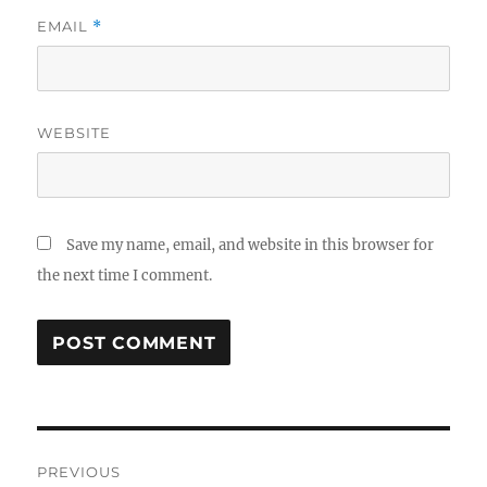
EMAIL
*
WEBSITE
Save my name, email, and website in this browser for
the next time I comment.
Post
PREVIOUS