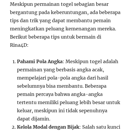
Meskipun permainan togel sebagian besar
bergantung pada keberuntungan, ada beberapa
tips dan trik yang dapat membantu pemain
meningkatkan peluang kemenangan mereka.
Berikut beberapa tips untuk bermain di
Rina4D:
Pahami Pola Angka
: Meskipun togel adalah
permainan yang berbasis angka acak,
mempelajari pola-pola angka dari hasil
sebelumnya bisa membantu. Beberapa
pemain percaya bahwa angka-angka
tertentu memiliki peluang lebih besar untuk
keluar, meskipun ini tidak sepenuhnya
dapat dijamin.
Kelola Modal dengan Bijak
: Salah satu kunci