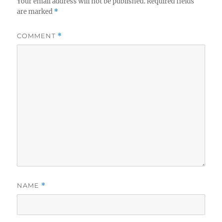
Your email address will not be published.
Required fields
are marked
*
COMMENT
*
NAME
*