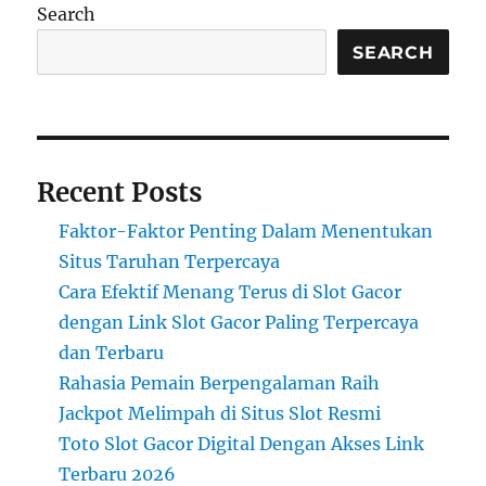
Search
SEARCH
Recent Posts
Faktor-Faktor Penting Dalam Menentukan
Situs Taruhan Terpercaya
Cara Efektif Menang Terus di Slot Gacor
dengan Link Slot Gacor Paling Terpercaya
dan Terbaru
Rahasia Pemain Berpengalaman Raih
Jackpot Melimpah di Situs Slot Resmi
Toto Slot Gacor Digital Dengan Akses Link
Terbaru 2026