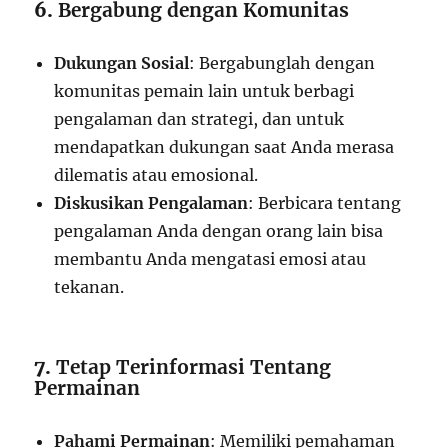
6.
Bergabung dengan Komunitas
Dukungan Sosial
: Bergabunglah dengan
komunitas pemain lain untuk berbagi
pengalaman dan strategi, dan untuk
mendapatkan dukungan saat Anda merasa
dilematis atau emosional.
Diskusikan Pengalaman
: Berbicara tentang
pengalaman Anda dengan orang lain bisa
membantu Anda mengatasi emosi atau
tekanan.
7.
Tetap Terinformasi Tentang
Permainan
Pahami Permainan
: Memiliki pemahaman