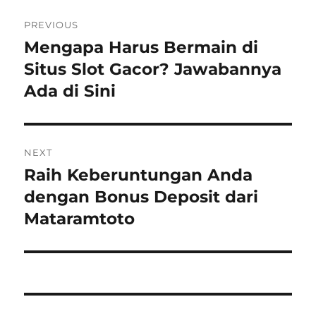
Post
PREVIOUS
navigation
Mengapa Harus Bermain di
Previous
post:
Situs Slot Gacor? Jawabannya
Ada di Sini
NEXT
Raih Keberuntungan Anda
Next
post:
dengan Bonus Deposit dari
Mataramtoto