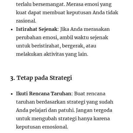
terlalu bersemangat. Merasa emosi yang
kuat dapat membuat keputusan Anda tidak
rasional.
Istirahat Sejenak
: Jika Anda merasakan
perubahan emosi, ambil waktu sejenak
untuk beristirahat, bergerak, atau
melakukan aktivitas yang lain.
3.
Tetap pada Strategi
Ikuti Rencana Taruhan
: Buat rencana
taruhan berdasarkan strategi yang sudah
Anda pelajari dan patuhi. Jangan tergoda
untuk mengubah strategi hanya karena
keputusan emosional.