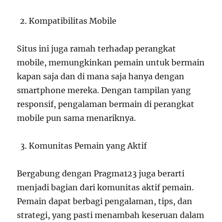
Kompatibilitas Mobile
Situs ini juga ramah terhadap perangkat
mobile, memungkinkan pemain untuk bermain
kapan saja dan di mana saja hanya dengan
smartphone mereka. Dengan tampilan yang
responsif, pengalaman bermain di perangkat
mobile pun sama menariknya.
Komunitas Pemain yang Aktif
Bergabung dengan Pragma123 juga berarti
menjadi bagian dari komunitas aktif pemain.
Pemain dapat berbagi pengalaman, tips, dan
strategi, yang pasti menambah keseruan dalam