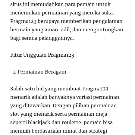
situs ini memudahkan para pemain untuk
menemukan permainan yang mereka suka.
Pragma123 berupaya memberikan pengalaman
bermain yang aman, adil, dan menguntungkan
bagi semua pelanggannya.
Fitur Unggulan Pragma123
Permainan Beragam
Salah satu hal yang membuat Pragma123
menarik adalah banyaknya variasi permainan
yang ditawarkan. Dengan pilihan permainan
slot yang menarik serta permainan meja
seperti blackjack dan roulette, pemain bisa
memilih berdasarkan minat dan strategi