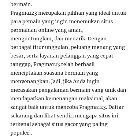
bermain.
Pragma123 merupakan pilihan yang ideal untuk
para pemain yang ingin menemukan situs
permainan online yang aman,
menguntungkan, dan menarik. Dengan
berbagai fitur unggulan, peluang menang yang
besar, serta layanan pelanggan yang cepat
tanggap, Pragma123 telah berhasil
menciptakan suasana bermain yang
menyenangkan. Jadi, jika Anda ingin
merasakan pengalaman bermain yang unik dan
mendapatkan kemenangan maksimal, akan
sangat baik untuk mencoba Pragma123. Daftar
sekarang dan lihat sendiri mengapa situs ini
terkenal sebagai situs gacor yang paling
populer!.