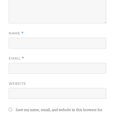
NAME
*
EMAIL
*
WEBSITE
Save my name, email, and website in this browser for