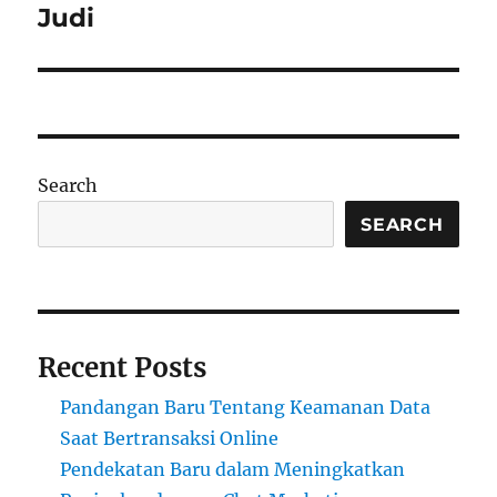
Judi
Search
SEARCH
Recent Posts
Pandangan Baru Tentang Keamanan Data
Saat Bertransaksi Online
Pendekatan Baru dalam Meningkatkan