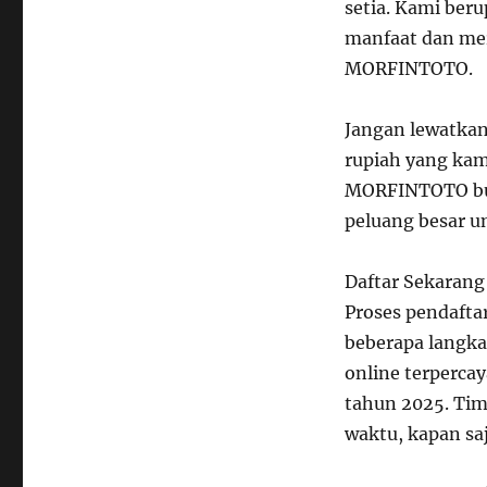
setia. Kami ber
manfaat dan me
MORFINTOTO.
Jangan lewatkan
rupiah yang kam
MORFINTOTO buk
peluang besar 
Daftar Sekaran
Proses pendaft
beberapa langka
online terperca
tahun 2025. Ti
waktu, kapan s