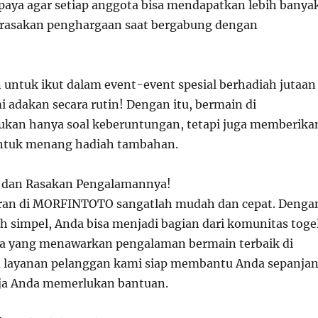
upaya agar setiap anggota bisa mendapatkan lebih banya
rasakan penghargaan saat bergabung dengan
 untuk ikut dalam event-event spesial berhadiah jutaan
i adakan secara rutin! Dengan itu, bermain di
an hanya soal keberuntungan, tetapi juga memberika
untuk menang hadiah tambahan.
g dan Rasakan Pengalamannya!
aran di MORFINTOTO sangatlah mudah dan cepat. Denga
h simpel, Anda bisa menjadi bagian dari komunitas toge
ya yang menawarkan pengalaman bermain terbaik di
m layanan pelanggan kami siap membantu Anda sepanja
aja Anda memerlukan bantuan.