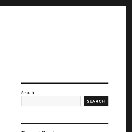
Search
SEARCH