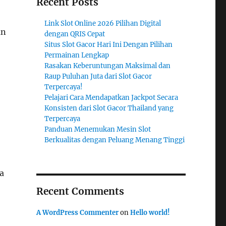
Recent Posts
Link Slot Online 2026 Pilihan Digital
an
dengan QRIS Cepat
Situs Slot Gacor Hari Ini Dengan Pilihan
Permainan Lengkap
Rasakan Keberuntungan Maksimal dan
Raup Puluhan Juta dari Slot Gacor
Terpercaya!
Pelajari Cara Mendapatkan Jackpot Secara
Konsisten dari Slot Gacor Thailand yang
Terpercaya
Panduan Menemukan Mesin Slot
Berkualitas dengan Peluang Menang Tinggi
a
Recent Comments
A WordPress Commenter
on
Hello world!