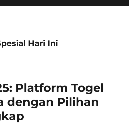
esial Hari Ini
: Platform Togel
a dengan Pilihan
gkap