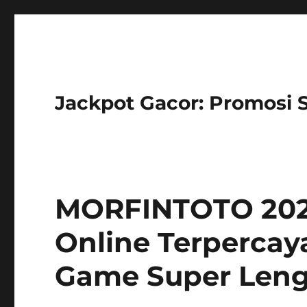
Jackpot Gacor: Promosi Sp
MORFINTOTO 2025
Online Terpercay
Game Super Len