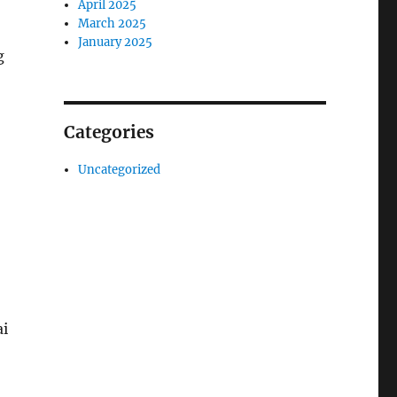
April 2025
March 2025
January 2025
g
Categories
Uncategorized
i