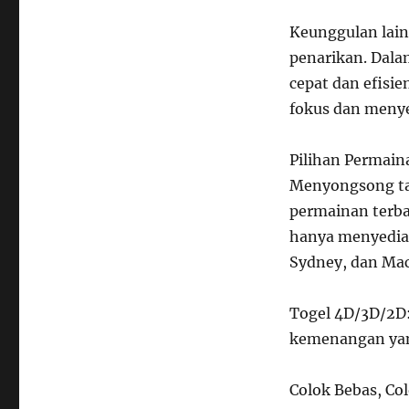
Keunggulan lai
penarikan. Dala
cepat dan efisi
fokus dan meny
Pilihan Permain
Menyongsong t
permainan terba
hanya menyediak
Sydney, dan Mac
Togel 4D/3D/2D:
kemenangan yan
Colok Bebas, Col