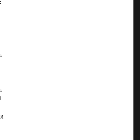
k
n
n
l
ng