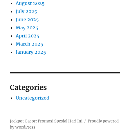
August 2025
July 2025
June 2025
May 2025
April 2025
March 2025
January 2025
Categories
Uncategorized
Jackpot Gacor: Promosi Spesial Hari Ini
Proudly powered
by WordPress