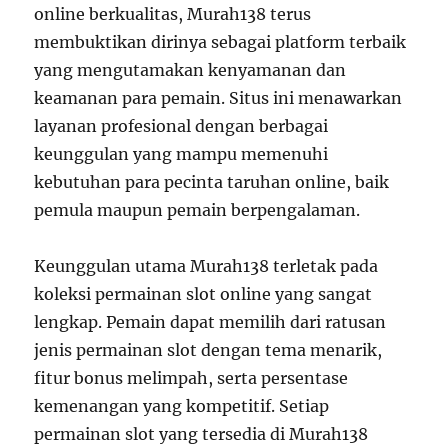
online berkualitas, Murah138 terus
membuktikan dirinya sebagai platform terbaik
yang mengutamakan kenyamanan dan
keamanan para pemain. Situs ini menawarkan
layanan profesional dengan berbagai
keunggulan yang mampu memenuhi
kebutuhan para pecinta taruhan online, baik
pemula maupun pemain berpengalaman.
Keunggulan utama Murah138 terletak pada
koleksi permainan slot online yang sangat
lengkap. Pemain dapat memilih dari ratusan
jenis permainan slot dengan tema menarik,
fitur bonus melimpah, serta persentase
kemenangan yang kompetitif. Setiap
permainan slot yang tersedia di Murah138