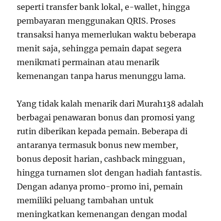
seperti transfer bank lokal, e-wallet, hingga
pembayaran menggunakan QRIS. Proses
transaksi hanya memerlukan waktu beberapa
menit saja, sehingga pemain dapat segera
menikmati permainan atau menarik
kemenangan tanpa harus menunggu lama.
Yang tidak kalah menarik dari Murah138 adalah
berbagai penawaran bonus dan promosi yang
rutin diberikan kepada pemain. Beberapa di
antaranya termasuk bonus new member,
bonus deposit harian, cashback mingguan,
hingga turnamen slot dengan hadiah fantastis.
Dengan adanya promo-promo ini, pemain
memiliki peluang tambahan untuk
meningkatkan kemenangan dengan modal