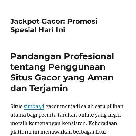
Jackpot Gacor: Promosi
Spesial Hari Ini
Pandangan Profesional
tentang Penggunaan
Situs Gacor yang Aman
dan Terjamin
Situs
simba4d
gacor menjadi salah satu pilihan
utama bagi pecinta taruhan online yang ingin
meraih kemenangan konsisten. Keberadaan
platform ini menawarkan berbagai fitur