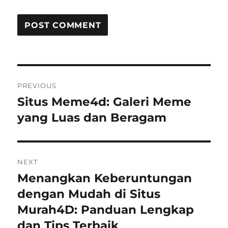
Post
PREVIOUS
navigation
Situs Meme4d: Galeri Meme
Previous
post:
yang Luas dan Beragam
NEXT
Menangkan Keberuntungan
Next
post:
dengan Mudah di Situs
Murah4D: Panduan Lengkap
dan Tips Terbaik