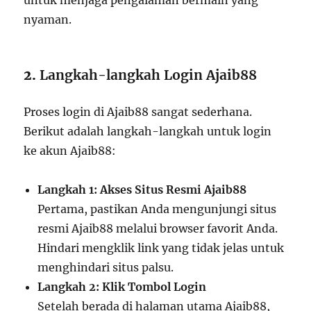
untuk menjaga pengalaman bermain yang
nyaman.
2.
Langkah-langkah Login Ajaib88
Proses login di Ajaib88 sangat sederhana.
Berikut adalah langkah-langkah untuk login
ke akun Ajaib88:
Langkah 1: Akses Situs Resmi Ajaib88
Pertama, pastikan Anda mengunjungi situs
resmi Ajaib88 melalui browser favorit Anda.
Hindari mengklik link yang tidak jelas untuk
menghindari situs palsu.
Langkah 2: Klik Tombol Login
Setelah berada di halaman utama Ajaib88,