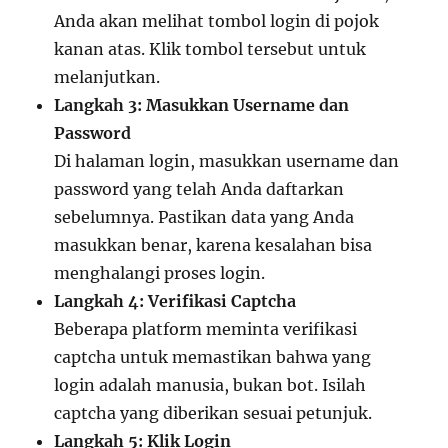
Anda akan melihat tombol login di pojok
kanan atas. Klik tombol tersebut untuk
melanjutkan.
Langkah 3: Masukkan Username dan
Password
Di halaman login, masukkan username dan
password yang telah Anda daftarkan
sebelumnya. Pastikan data yang Anda
masukkan benar, karena kesalahan bisa
menghalangi proses login.
Langkah 4: Verifikasi Captcha
Beberapa platform meminta verifikasi
captcha untuk memastikan bahwa yang
login adalah manusia, bukan bot. Isilah
captcha yang diberikan sesuai petunjuk.
Langkah 5: Klik Login