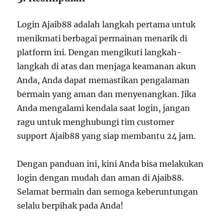
Login Ajaib88 adalah langkah pertama untuk
menikmati berbagai permainan menarik di
platform ini. Dengan mengikuti langkah-
langkah di atas dan menjaga keamanan akun
Anda, Anda dapat memastikan pengalaman
bermain yang aman dan menyenangkan. Jika
Anda mengalami kendala saat login, jangan
ragu untuk menghubungi tim customer
support Ajaib88 yang siap membantu 24 jam.
Dengan panduan ini, kini Anda bisa melakukan
login dengan mudah dan aman di Ajaib88.
Selamat bermain dan semoga keberuntungan
selalu berpihak pada Anda!