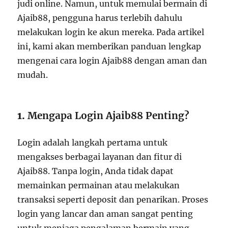
judi online. Namun, untuk memulai bermain di
Ajaib88, pengguna harus terlebih dahulu
melakukan login ke akun mereka. Pada artikel
ini, kami akan memberikan panduan lengkap
mengenai cara login Ajaib88 dengan aman dan
mudah.
1.
Mengapa Login Ajaib88 Penting?
Login adalah langkah pertama untuk
mengakses berbagai layanan dan fitur di
Ajaib88. Tanpa login, Anda tidak dapat
memainkan permainan atau melakukan
transaksi seperti deposit dan penarikan. Proses
login yang lancar dan aman sangat penting