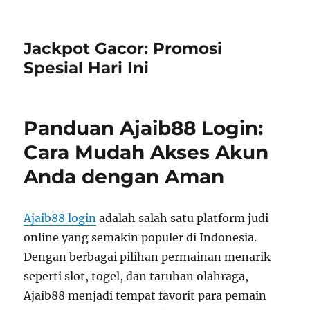
Jackpot Gacor: Promosi
Spesial Hari Ini
Panduan Ajaib88 Login:
Cara Mudah Akses Akun
Anda dengan Aman
Ajaib88 login
adalah salah satu platform judi
online yang semakin populer di Indonesia.
Dengan berbagai pilihan permainan menarik
seperti slot, togel, dan taruhan olahraga,
Ajaib88 menjadi tempat favorit para pemain