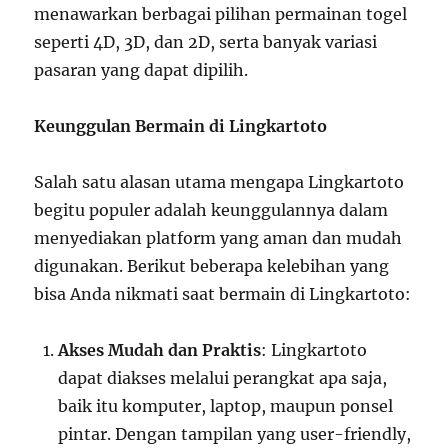
menawarkan berbagai pilihan permainan togel
seperti 4D, 3D, dan 2D, serta banyak variasi
pasaran yang dapat dipilih.
Keunggulan Bermain di Lingkartoto
Salah satu alasan utama mengapa Lingkartoto
begitu populer adalah keunggulannya dalam
menyediakan platform yang aman dan mudah
digunakan. Berikut beberapa kelebihan yang
bisa Anda nikmati saat bermain di Lingkartoto:
Akses Mudah dan Praktis
: Lingkartoto
dapat diakses melalui perangkat apa saja,
baik itu komputer, laptop, maupun ponsel
pintar. Dengan tampilan yang user-friendly,