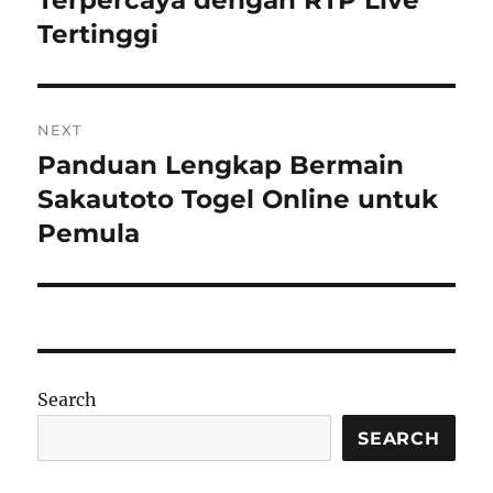
Terpercaya dengan RTP Live
Tertinggi
NEXT
Panduan Lengkap Bermain
Next
post:
Sakautoto Togel Online untuk
Pemula
Search
SEARCH