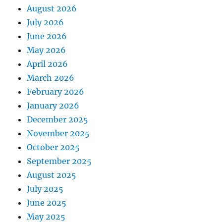
August 2026
July 2026
June 2026
May 2026
April 2026
March 2026
February 2026
January 2026
December 2025
November 2025
October 2025
September 2025
August 2025
July 2025
June 2025
May 2025