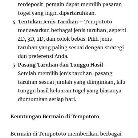
terdeposit, pemain dapat memilih pasaran
togel yang ingin dipertaruhkan.
Tentukan Jenis Taruhan
– Tempototo
menawarkan berbagai jenis taruhan, seperti
4D, 3D, 2D, dan colok bebas. Pilih jenis
taruhan yang paling sesuai dengan strategi
dan preferensi Anda.
Pasang Taruhan dan Tunggu Hasil
–
Setelah memilih jenis taruhan, pasang
taruhan sesuai jumlah yang diinginkan, lalu
tunggu hasil keluaran togel yang biasanya
diumumkan setiap hari.
Keuntungan Bermain di Tempototo
Bermain di Tempototo memberikan berbagai