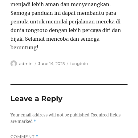
menjadi lebih aman dan menyenangkan.
Semoga panduan ini dapat membantu para
pemula untuk memulai perjalanan mereka di
dunia tongtoto dengan lebih percaya diri dan
bijak. Selamat mencoba dan semoga
beruntung!
Author
Posted
Tags
admin
June 14, 2025
tongtoto
on
Leave a Reply
Your email address will not be published.
Required fields
are marked
*
COMMENT
*