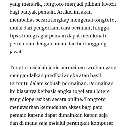
yang menarik, tongtoto menjadi pilihan favorit
bagi banyak pemain. Artikel ini akan
membahas secara lengkap mengenai tongtoto,
mulai dari pengertian, cara bermain, hingga
tips strategi agar pemain dapat menikmati
permainan dengan aman dan bertanggung
jawab.
Tongtoto adalah jenis permainan taruhan yang
mengandalkan prediksi angka atau hasil
tertentu dalam sebuah permainan. Permainan
ini biasanya berbasis angka togel atau lotere
yang dioperasikan secara online. Tongtoto
menawarkan kemudahan akses bagi para
pemain karena dapat dimainkan kapan saja
dan di mana saja melalui perangkat komputer