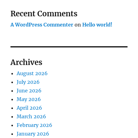
Recent Comments
A WordPress Commenter
on
Hello world!
Archives
August 2026
July 2026
June 2026
May 2026
April 2026
March 2026
February 2026
January 2026