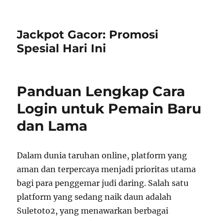
Jackpot Gacor: Promosi
Spesial Hari Ini
Panduan Lengkap Cara
Login untuk Pemain Baru
dan Lama
Dalam dunia taruhan online, platform yang
aman dan terpercaya menjadi prioritas utama
bagi para penggemar judi daring. Salah satu
platform yang sedang naik daun adalah
Suletoto2, yang menawarkan berbagai