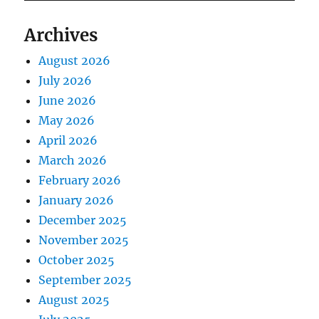
Archives
August 2026
July 2026
June 2026
May 2026
April 2026
March 2026
February 2026
January 2026
December 2025
November 2025
October 2025
September 2025
August 2025