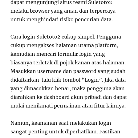
dapat mengunjungi situs resmi Suletoto2
melalui browser yang aman dan terpercaya
untuk menghindari risiko pencurian data.
Cara login Suletoto2 cukup simpel. Pengguna
cukup mengakses halaman utama platform,
kemudian mencari formulir login yang
biasanya terletak di pojok kanan atas halaman.
Masukkan username dan password yang sudah
didaftarkan, lalu klik tombol “Login”. Jika data
yang dimasukkan benar, maka pengguna akan
diarahkan ke dashboard akun pribadi dan dapat
mulai menikmati permainan atau fitur lainnya.
Namun, keamanan saat melakukan login
sangat penting untuk diperhatikan. Pastikan