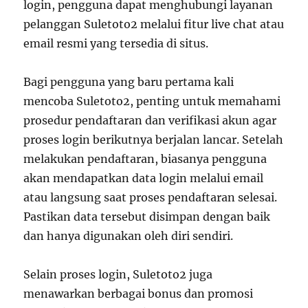
login, pengguna dapat menghubungi layanan
pelanggan Suletoto2 melalui fitur live chat atau
email resmi yang tersedia di situs.
Bagi pengguna yang baru pertama kali
mencoba Suletoto2, penting untuk memahami
prosedur pendaftaran dan verifikasi akun agar
proses login berikutnya berjalan lancar. Setelah
melakukan pendaftaran, biasanya pengguna
akan mendapatkan data login melalui email
atau langsung saat proses pendaftaran selesai.
Pastikan data tersebut disimpan dengan baik
dan hanya digunakan oleh diri sendiri.
Selain proses login, Suletoto2 juga
menawarkan berbagai bonus dan promosi