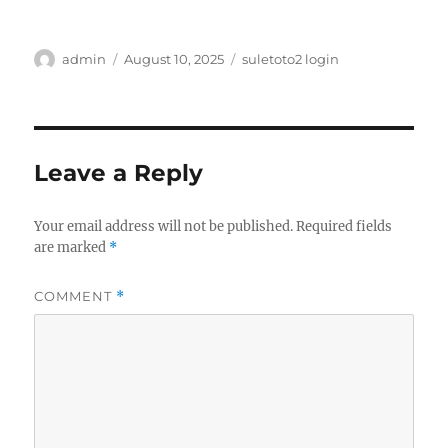
Author
Posted
Tags
admin
August 10, 2025
suletoto2 login
on
Leave a Reply
Your email address will not be published.
Required fields
are marked
*
COMMENT
*