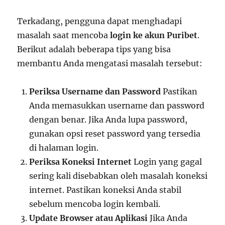
Terkadang, pengguna dapat menghadapi
masalah saat mencoba
login ke akun Puribet
.
Berikut adalah beberapa tips yang bisa
membantu Anda mengatasi masalah tersebut:
Periksa Username dan Password
Pastikan
Anda memasukkan username dan password
dengan benar. Jika Anda lupa password,
gunakan opsi reset password yang tersedia
di halaman login.
Periksa Koneksi Internet
Login yang gagal
sering kali disebabkan oleh masalah koneksi
internet. Pastikan koneksi Anda stabil
sebelum mencoba login kembali.
Update Browser atau Aplikasi
Jika Anda