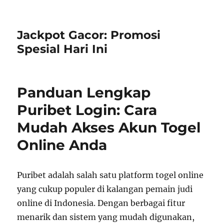
Jackpot Gacor: Promosi
Spesial Hari Ini
Panduan Lengkap
Puribet Login: Cara
Mudah Akses Akun Togel
Online Anda
Puribet adalah salah satu platform togel online
yang cukup populer di kalangan pemain judi
online di Indonesia. Dengan berbagai fitur
menarik dan sistem yang mudah digunakan,