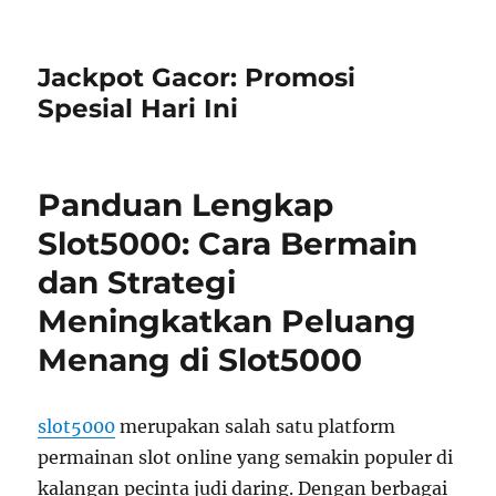
Jackpot Gacor: Promosi
Spesial Hari Ini
Panduan Lengkap
Slot5000: Cara Bermain
dan Strategi
Meningkatkan Peluang
Menang di Slot5000
slot5000
merupakan salah satu platform
permainan slot online yang semakin populer di
kalangan pecinta judi daring. Dengan berbagai