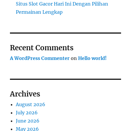
Situs Slot Gacor Hari Ini Dengan Pilihan
Permainan Lengkap
Recent Comments
A WordPress Commenter
on
Hello world!
Archives
August 2026
July 2026
June 2026
May 2026