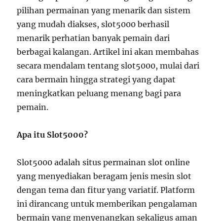
pilihan permainan yang menarik dan sistem
yang mudah diakses, slot5000 berhasil
menarik perhatian banyak pemain dari
berbagai kalangan. Artikel ini akan membahas
secara mendalam tentang slot5000, mulai dari
cara bermain hingga strategi yang dapat
meningkatkan peluang menang bagi para
pemain.
Apa itu Slot5000?
Slot5000 adalah situs permainan slot online
yang menyediakan beragam jenis mesin slot
dengan tema dan fitur yang variatif. Platform
ini dirancang untuk memberikan pengalaman
bermain yang menyenangkan sekaligus aman