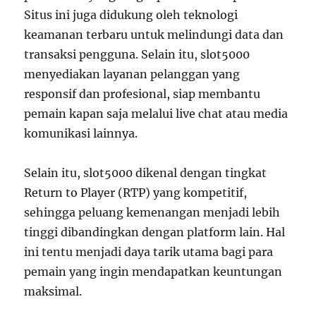
Situs ini juga didukung oleh teknologi
keamanan terbaru untuk melindungi data dan
transaksi pengguna. Selain itu, slot5000
menyediakan layanan pelanggan yang
responsif dan profesional, siap membantu
pemain kapan saja melalui live chat atau media
komunikasi lainnya.
Selain itu, slot5000 dikenal dengan tingkat
Return to Player (RTP) yang kompetitif,
sehingga peluang kemenangan menjadi lebih
tinggi dibandingkan dengan platform lain. Hal
ini tentu menjadi daya tarik utama bagi para
pemain yang ingin mendapatkan keuntungan
maksimal.