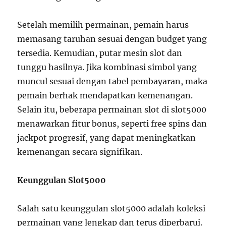
Setelah memilih permainan, pemain harus
memasang taruhan sesuai dengan budget yang
tersedia. Kemudian, putar mesin slot dan
tunggu hasilnya. Jika kombinasi simbol yang
muncul sesuai dengan tabel pembayaran, maka
pemain berhak mendapatkan kemenangan.
Selain itu, beberapa permainan slot di slot5000
menawarkan fitur bonus, seperti free spins dan
jackpot progresif, yang dapat meningkatkan
kemenangan secara signifikan.
Keunggulan Slot5000
Salah satu keunggulan slot5000 adalah koleksi
permainan yang lengkap dan terus diperbarui.