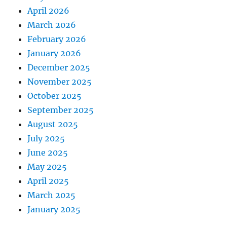
April 2026
March 2026
February 2026
January 2026
December 2025
November 2025
October 2025
September 2025
August 2025
July 2025
June 2025
May 2025
April 2025
March 2025
January 2025