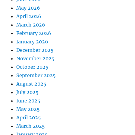
May 2026
April 2026
March 2026
February 2026
January 2026
December 2025
November 2025
October 2025
September 2025
August 2025
July 2025
June 2025
May 2025
April 2025
March 2025
January 2025