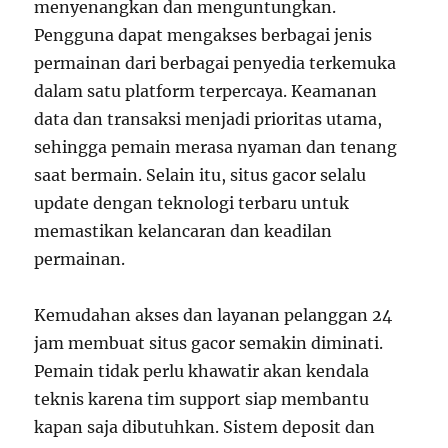
menyenangkan dan menguntungkan.
Pengguna dapat mengakses berbagai jenis
permainan dari berbagai penyedia terkemuka
dalam satu platform terpercaya. Keamanan
data dan transaksi menjadi prioritas utama,
sehingga pemain merasa nyaman dan tenang
saat bermain. Selain itu, situs gacor selalu
update dengan teknologi terbaru untuk
memastikan kelancaran dan keadilan
permainan.
Kemudahan akses dan layanan pelanggan 24
jam membuat situs gacor semakin diminati.
Pemain tidak perlu khawatir akan kendala
teknis karena tim support siap membantu
kapan saja dibutuhkan. Sistem deposit dan