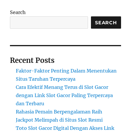
Search
SEARCH
Recent Posts
Faktor-Faktor Penting Dalam Menentukan
Situs Taruhan Terpercaya
Cara Efektif Menang Terus di Slot Gacor
dengan Link Slot Gacor Paling Terpercaya
dan Terbaru
Rahasia Pemain Berpengalaman Raih
Jackpot Melimpah di Situs Slot Resmi
Toto Slot Gacor Digital Dengan Akses Link