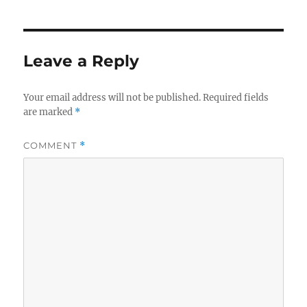
Leave a Reply
Your email address will not be published.
Required fields
are marked
*
COMMENT
*