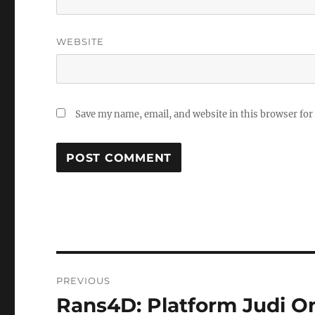
WEBSITE
Save my name, email, and website in this browser for
Post
PREVIOUS
navigation
Rans4D: Platform Judi O
Previous