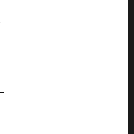
n
g
h