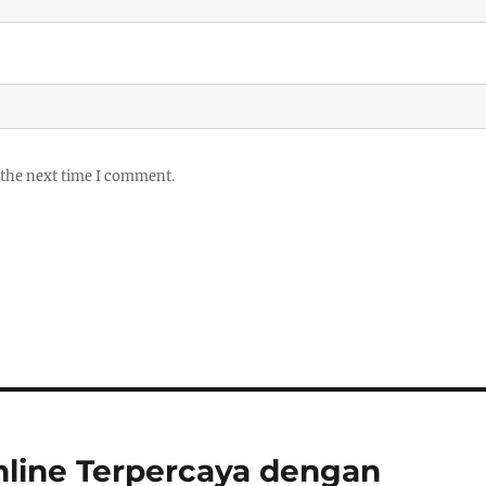
 the next time I comment.
nline Terpercaya dengan