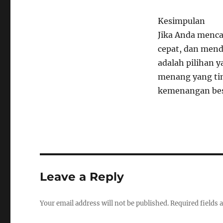
Kesimpulan
Jika Anda menca
cepat, dan men
adalah pilihan 
menang yang ti
kemenangan besa
Leave a Reply
Your email address will not be published.
Required fields