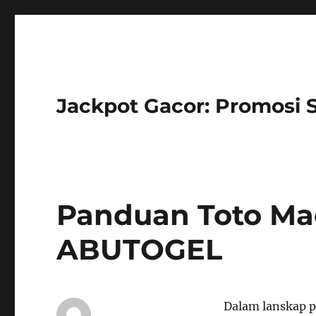
Jackpot Gacor: Promosi Sp
Panduan Toto Ma
ABUTOGEL
Dalam lanskap p