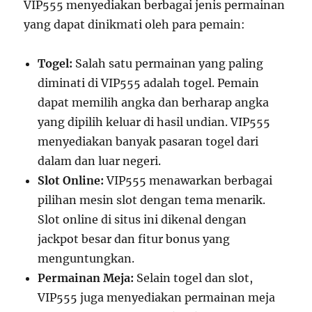
VIP555 menyediakan berbagai jenis permainan
yang dapat dinikmati oleh para pemain:
Togel:
Salah satu permainan yang paling
diminati di VIP555 adalah togel. Pemain
dapat memilih angka dan berharap angka
yang dipilih keluar di hasil undian. VIP555
menyediakan banyak pasaran togel dari
dalam dan luar negeri.
Slot Online:
VIP555 menawarkan berbagai
pilihan mesin slot dengan tema menarik.
Slot online di situs ini dikenal dengan
jackpot besar dan fitur bonus yang
menguntungkan.
Permainan Meja:
Selain togel dan slot,
VIP555 juga menyediakan permainan meja