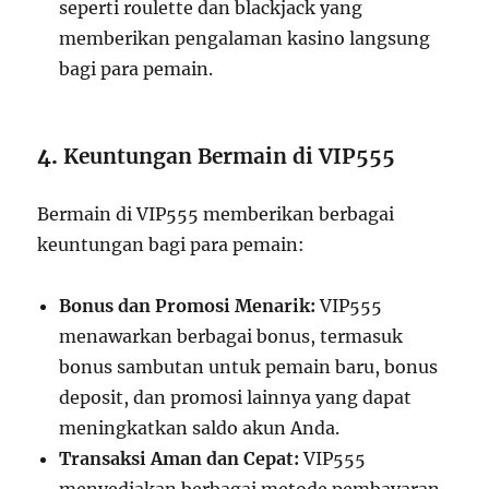
seperti roulette dan blackjack yang
memberikan pengalaman kasino langsung
bagi para pemain.
4.
Keuntungan Bermain di VIP555
Bermain di VIP555 memberikan berbagai
keuntungan bagi para pemain:
Bonus dan Promosi Menarik:
VIP555
menawarkan berbagai bonus, termasuk
bonus sambutan untuk pemain baru, bonus
deposit, dan promosi lainnya yang dapat
meningkatkan saldo akun Anda.
Transaksi Aman dan Cepat:
VIP555