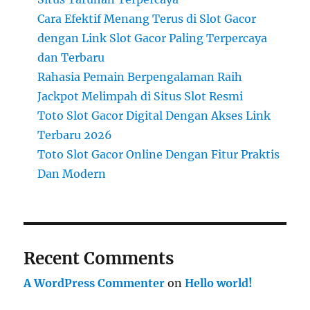
Cara Efektif Menang Terus di Slot Gacor
dengan Link Slot Gacor Paling Terpercaya
dan Terbaru
Rahasia Pemain Berpengalaman Raih
Jackpot Melimpah di Situs Slot Resmi
Toto Slot Gacor Digital Dengan Akses Link
Terbaru 2026
Toto Slot Gacor Online Dengan Fitur Praktis
Dan Modern
Recent Comments
A WordPress Commenter
on
Hello world!