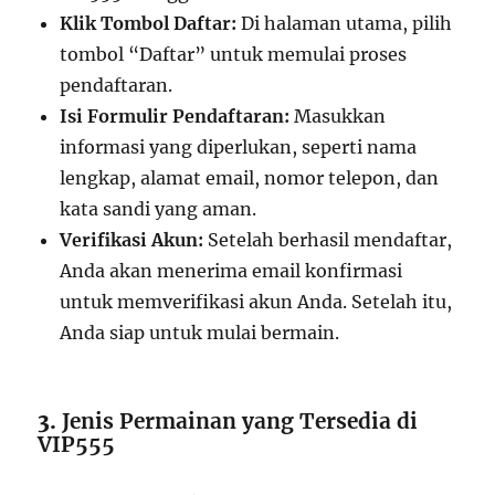
Klik Tombol Daftar:
Di halaman utama, pilih
tombol “Daftar” untuk memulai proses
pendaftaran.
Isi Formulir Pendaftaran:
Masukkan
informasi yang diperlukan, seperti nama
lengkap, alamat email, nomor telepon, dan
kata sandi yang aman.
Verifikasi Akun:
Setelah berhasil mendaftar,
Anda akan menerima email konfirmasi
untuk memverifikasi akun Anda. Setelah itu,
Anda siap untuk mulai bermain.
3.
Jenis Permainan yang Tersedia di
VIP555