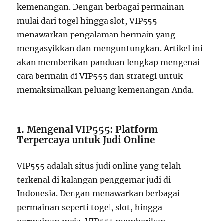
kemenangan. Dengan berbagai permainan
mulai dari togel hingga slot, VIP555
menawarkan pengalaman bermain yang
mengasyikkan dan menguntungkan. Artikel ini
akan memberikan panduan lengkap mengenai
cara bermain di VIP555 dan strategi untuk
memaksimalkan peluang kemenangan Anda.
1.
Mengenal VIP555: Platform
Terpercaya untuk Judi Online
VIP555 adalah situs judi online yang telah
terkenal di kalangan penggemar judi di
Indonesia. Dengan menawarkan berbagai
permainan seperti togel, slot, hingga