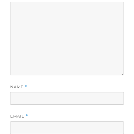
NAME
*
EMAIL
*