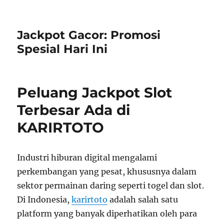
Jackpot Gacor: Promosi
Spesial Hari Ini
Peluang Jackpot Slot
Terbesar Ada di
KARIRTOTO
Industri hiburan digital mengalami
perkembangan yang pesat, khususnya dalam
sektor permainan daring seperti togel dan slot.
Di Indonesia,
karirtoto
adalah salah satu
platform yang banyak diperhatikan oleh para