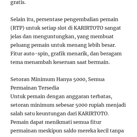
gratis.
Selain itu, persentase pengembalian pemain
(RTP) untuk setiap slot di KARIRTOTO sangat
jelas dan menguntungkan, yang membuat
peluang pemain untuk menang lebih besar.
Fitur auto-spin, grafik menarik, dan beragam
tema menambah keseruan saat bermain.
Setoran Minimum Hanya 5000, Semua
Permainan Tersedia
Untuk pemain dengan anggaran terbatas,
setoran minimum sebesar 5000 rupiah menjadi
salah satu keuntungan dari KARIRTOTO.
Pemain dapat menikmati semua fitur
permainan meskipun saldo mereka kecil tanpa