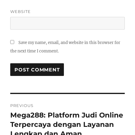
WEBSITE
Save my name, email, and website in this browser for
the next time I comment.
Post
PREVIOUS
navigation
Mega288: Platform Judi Online
Previous
post:
Terpercaya dengan Layanan
Lengkap dan Aman