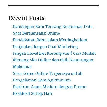
Recent Posts
Pandangan Baru Tentang Keamanan Data
Saat Bertransaksi Online
Pendekatan Baru dalam Meningkatkan
Penjualan dengan Chat Marketing
Jangan Lewatkan Kesempatan! Cara Mudah
Menang Slot Online dan Raih Keuntungan
Maksimal
Situs Game Online Terpercaya untuk
Pengalaman Gaming Premium
Platform Game Modern dengan Promo
Eksklusif Setiap Hari