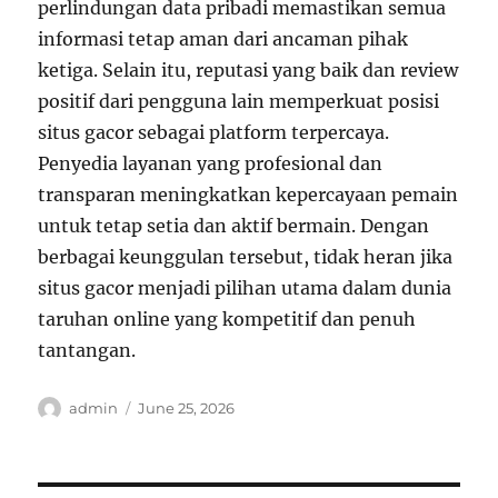
perlindungan data pribadi memastikan semua
informasi tetap aman dari ancaman pihak
ketiga. Selain itu, reputasi yang baik dan review
positif dari pengguna lain memperkuat posisi
situs gacor sebagai platform terpercaya.
Penyedia layanan yang profesional dan
transparan meningkatkan kepercayaan pemain
untuk tetap setia dan aktif bermain. Dengan
berbagai keunggulan tersebut, tidak heran jika
situs gacor menjadi pilihan utama dalam dunia
taruhan online yang kompetitif dan penuh
tantangan.
Author
Posted
admin
June 25, 2026
on