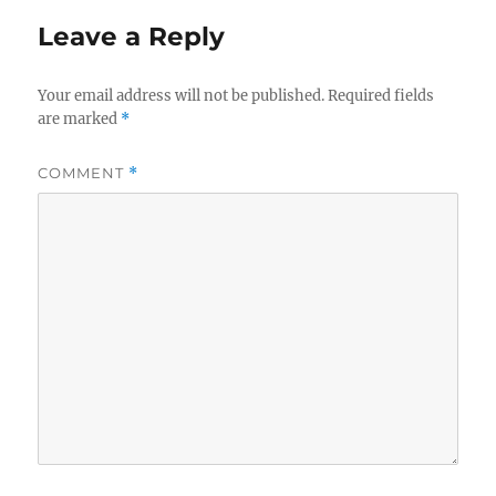
Leave a Reply
Your email address will not be published.
Required fields
are marked
*
COMMENT
*