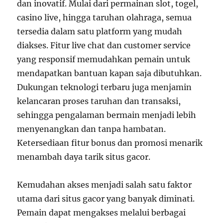
dan inovatif. Mulai dari permainan slot, togel,
casino live, hingga taruhan olahraga, semua
tersedia dalam satu platform yang mudah
diakses. Fitur live chat dan customer service
yang responsif memudahkan pemain untuk
mendapatkan bantuan kapan saja dibutuhkan.
Dukungan teknologi terbaru juga menjamin
kelancaran proses taruhan dan transaksi,
sehingga pengalaman bermain menjadi lebih
menyenangkan dan tanpa hambatan.
Ketersediaan fitur bonus dan promosi menarik
menambah daya tarik situs gacor.
Kemudahan akses menjadi salah satu faktor
utama dari situs gacor yang banyak diminati.
Pemain dapat mengakses melalui berbagai