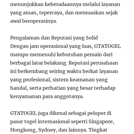
menunjukkan keberadaannya melalui layanan
yang aman, tepercaya, dan memuaskan sejak
awal beroperasinya.
Pengalaman dan Reputasi yang Solid
Dengan jam operasional yang luas, GTATOGEL
mampu memenuhi kebutuhan pemain dari
berbagai latar belakang. Reputasi perusahaan
ini berkembang seiring waktu berkat layanan
yang profesional, sistem keamanan yang
handal, serta perhatian yang besar terhadap
kenyamanan para anggotanya.
GTATOGEL juga dikenal sebagai pelopor di
pasar togel internasional seperti Singapore,
Hongkong, Sydney, dan lainnya. Tingkat