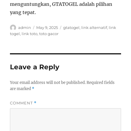
menguntungkan, GTATOGEL adalah pilihan
yang tepat.
Author
Posted
Tags
admin
May 9, 2025
gtatogel
,
link alternatif
,
link
on
togel
,
link toto
,
toto gacor
Leave a Reply
Your email address will not be published.
Required fields
are marked
*
COMMENT
*