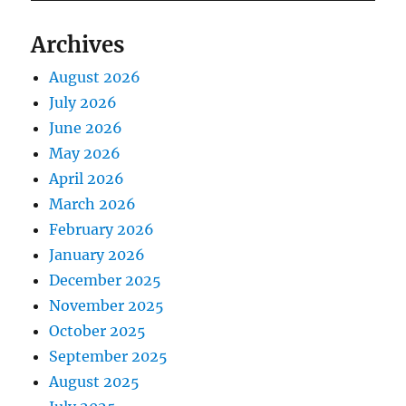
Archives
August 2026
July 2026
June 2026
May 2026
April 2026
March 2026
February 2026
January 2026
December 2025
November 2025
October 2025
September 2025
August 2025