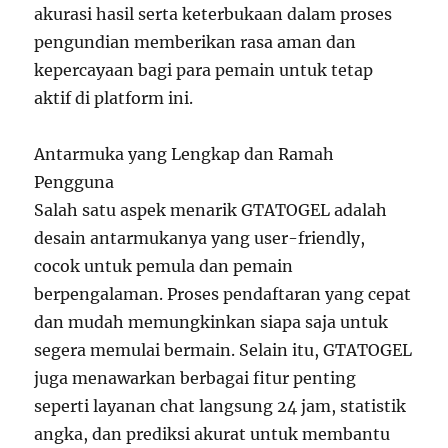
akurasi hasil serta keterbukaan dalam proses
pengundian memberikan rasa aman dan
kepercayaan bagi para pemain untuk tetap
aktif di platform ini.
Antarmuka yang Lengkap dan Ramah
Pengguna
Salah satu aspek menarik GTATOGEL adalah
desain antarmukanya yang user-friendly,
cocok untuk pemula dan pemain
berpengalaman. Proses pendaftaran yang cepat
dan mudah memungkinkan siapa saja untuk
segera memulai bermain. Selain itu, GTATOGEL
juga menawarkan berbagai fitur penting
seperti layanan chat langsung 24 jam, statistik
angka, dan prediksi akurat untuk membantu