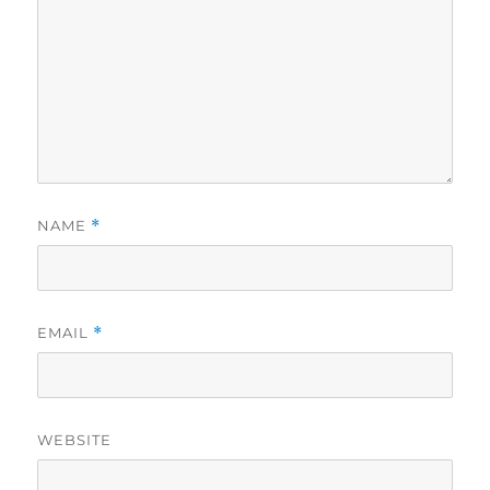
NAME
*
EMAIL
*
WEBSITE