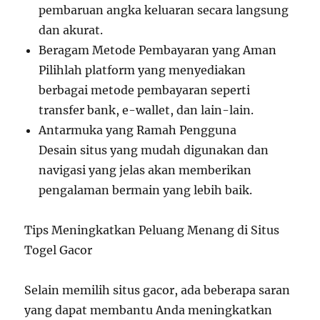
pembaruan angka keluaran secara langsung
dan akurat.
Beragam Metode Pembayaran yang Aman
Pilihlah platform yang menyediakan
berbagai metode pembayaran seperti
transfer bank, e-wallet, dan lain-lain.
Antarmuka yang Ramah Pengguna
Desain situs yang mudah digunakan dan
navigasi yang jelas akan memberikan
pengalaman bermain yang lebih baik.
Tips Meningkatkan Peluang Menang di Situs
Togel Gacor
Selain memilih situs gacor, ada beberapa saran
yang dapat membantu Anda meningkatkan