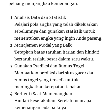
peluang menjangkau kemenangan:
Analisis Data dan Statistik
Pelajari pola angka yang telah dikeluarkan
sebelumnya dan gunakan statistik untuk
menentukan angka yang ingin Anda pasang.
Manajemen Modal yang Baik
Tetapkan batas taruhan harian dan hindari
bertaruh terlalu besar dalam satu waktu.
Gunakan Prediksi dan Rumus Togel
Manfaatkan prediksi dari situs gacor dan
rumus togel yang tersedia untuk
meningkatkan ketepatan tebakan.
Berhenti Saat Memenangkan
Hindari keserakahan. Setelah mencapai
kemenangan, ada baiknya