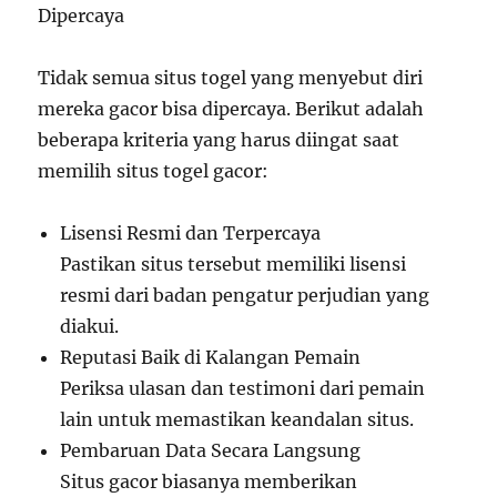
Dipercaya
Tidak semua situs togel yang menyebut diri
mereka gacor bisa dipercaya. Berikut adalah
beberapa kriteria yang harus diingat saat
memilih situs togel gacor:
Lisensi Resmi dan Terpercaya
Pastikan situs tersebut memiliki lisensi
resmi dari badan pengatur perjudian yang
diakui.
Reputasi Baik di Kalangan Pemain
Periksa ulasan dan testimoni dari pemain
lain untuk memastikan keandalan situs.
Pembaruan Data Secara Langsung
Situs gacor biasanya memberikan