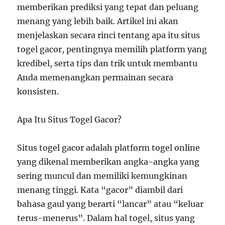
memberikan prediksi yang tepat dan peluang
menang yang lebih baik. Artikel ini akan
menjelaskan secara rinci tentang apa itu situs
togel gacor, pentingnya memilih platform yang
kredibel, serta tips dan trik untuk membantu
Anda memenangkan permainan secara
konsisten.
Apa Itu Situs Togel Gacor?
Situs togel gacor adalah platform togel online
yang dikenal memberikan angka-angka yang
sering muncul dan memiliki kemungkinan
menang tinggi. Kata “gacor” diambil dari
bahasa gaul yang berarti “lancar” atau “keluar
terus-menerus”. Dalam hal togel, situs yang