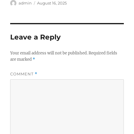
Author
Posted
admin
August 16, 2025
on
Leave a Reply
Your email address will not be published.
Required fields
are marked
*
COMMENT
*