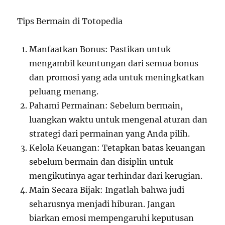
Tips Bermain di Totopedia
Manfaatkan Bonus: Pastikan untuk
mengambil keuntungan dari semua bonus
dan promosi yang ada untuk meningkatkan
peluang menang.
Pahami Permainan: Sebelum bermain,
luangkan waktu untuk mengenal aturan dan
strategi dari permainan yang Anda pilih.
Kelola Keuangan: Tetapkan batas keuangan
sebelum bermain dan disiplin untuk
mengikutinya agar terhindar dari kerugian.
Main Secara Bijak: Ingatlah bahwa judi
seharusnya menjadi hiburan. Jangan
biarkan emosi mempengaruhi keputusan