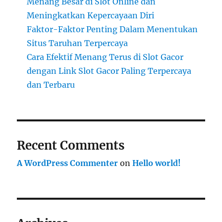
Menang Besar di Slot Online dan
Meningkatkan Kepercayaan Diri
Faktor-Faktor Penting Dalam Menentukan
Situs Taruhan Terpercaya
Cara Efektif Menang Terus di Slot Gacor
dengan Link Slot Gacor Paling Terpercaya
dan Terbaru
Recent Comments
A WordPress Commenter
on
Hello world!