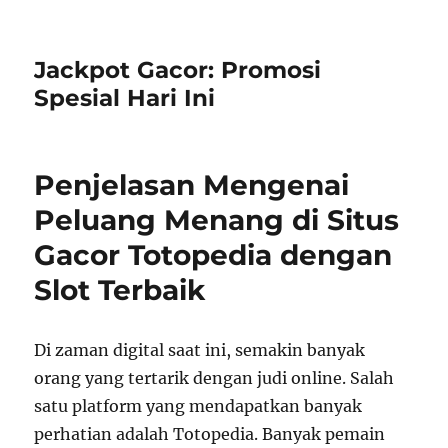
Jackpot Gacor: Promosi
Spesial Hari Ini
Penjelasan Mengenai
Peluang Menang di Situs
Gacor Totopedia dengan
Slot Terbaik
Di zaman digital saat ini, semakin banyak
orang yang tertarik dengan judi online. Salah
satu platform yang mendapatkan banyak
perhatian adalah Totopedia. Banyak pemain