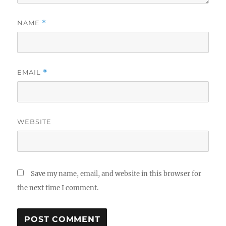
NAME
*
EMAIL
*
WEBSITE
Save my name, email, and website in this browser for
the next time I comment.