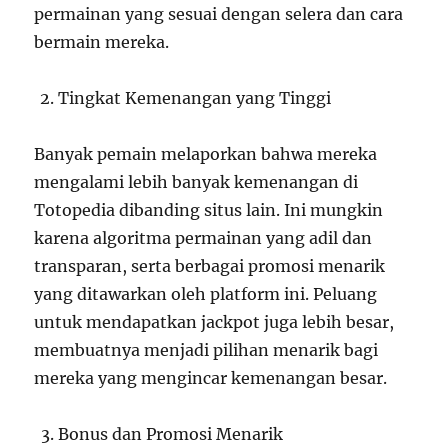
permainan yang sesuai dengan selera dan cara
bermain mereka.
Tingkat Kemenangan yang Tinggi
Banyak pemain melaporkan bahwa mereka
mengalami lebih banyak kemenangan di
Totopedia dibanding situs lain. Ini mungkin
karena algoritma permainan yang adil dan
transparan, serta berbagai promosi menarik
yang ditawarkan oleh platform ini. Peluang
untuk mendapatkan jackpot juga lebih besar,
membuatnya menjadi pilihan menarik bagi
mereka yang mengincar kemenangan besar.
Bonus dan Promosi Menarik