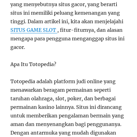
yang menyebutnya situs gacor, yang berarti
situs ini memiliki peluang kemenangan yang
tinggi. Dalam artikel ini, kita akan menjelajahi
SITUS GAME SLOT
, fitur-fiturnya, dan alasan
mengapa para pengguna menganggap situs ini
gacor.
Apa Itu Totopedia?
Totopedia adalah platform judi online yang
menawarkan beragam permainan seperti
taruhan olahraga, slot, poker, dan berbagai
permainan kasino lainnya. Situs ini dirancang
untuk memberikan pengalaman bermain yang
aman dan menyenangkan bagi penggunanya.
Dengan antarmuka yang mudah digunakan