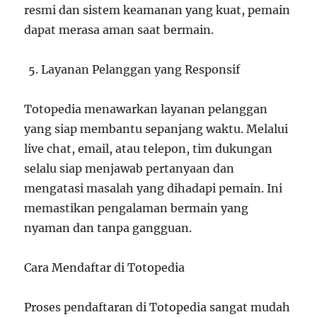
resmi dan sistem keamanan yang kuat, pemain
dapat merasa aman saat bermain.
Layanan Pelanggan yang Responsif
Totopedia menawarkan layanan pelanggan
yang siap membantu sepanjang waktu. Melalui
live chat, email, atau telepon, tim dukungan
selalu siap menjawab pertanyaan dan
mengatasi masalah yang dihadapi pemain. Ini
memastikan pengalaman bermain yang
nyaman dan tanpa gangguan.
Cara Mendaftar di Totopedia
Proses pendaftaran di Totopedia sangat mudah