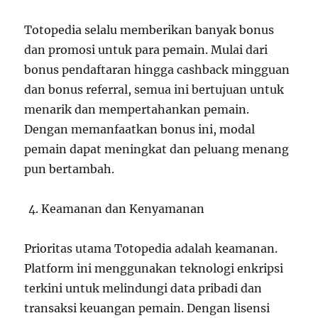
Totopedia selalu memberikan banyak bonus
dan promosi untuk para pemain. Mulai dari
bonus pendaftaran hingga cashback mingguan
dan bonus referral, semua ini bertujuan untuk
menarik dan mempertahankan pemain.
Dengan memanfaatkan bonus ini, modal
pemain dapat meningkat dan peluang menang
pun bertambah.
Keamanan dan Kenyamanan
Prioritas utama Totopedia adalah keamanan.
Platform ini menggunakan teknologi enkripsi
terkini untuk melindungi data pribadi dan
transaksi keuangan pemain. Dengan lisensi