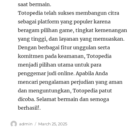
saat bermain.
Totopedia telah sukses membangun citra
sebagai platform yang populer karena
beragam pilihan game, tingkat kemenangan
yang tinggi, dan layanan yang memuaskan.
Dengan berbagai fitur unggulan serta
komitmen pada keamanan, Totopedia
menjadi pilihan utama untuk para
penggemar judi online. Apabila Anda
mencari pengalaman perjudian yang aman
dan menguntungkan, Totopedia patut
dicoba. Selamat bermain dan semoga
berhasil!.
Author
Posted
admin
March 25, 2025
on