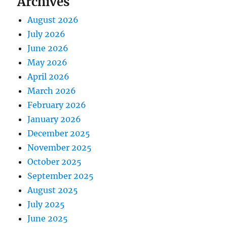
Archives
August 2026
July 2026
June 2026
May 2026
April 2026
March 2026
February 2026
January 2026
December 2025
November 2025
October 2025
September 2025
August 2025
July 2025
June 2025