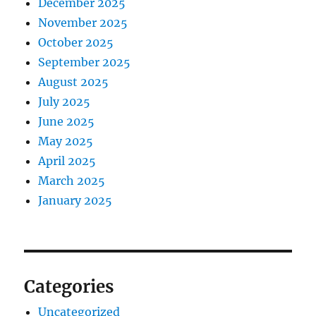
December 2025
November 2025
October 2025
September 2025
August 2025
July 2025
June 2025
May 2025
April 2025
March 2025
January 2025
Categories
Uncategorized