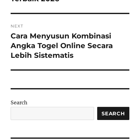
NEXT
Cara Menyusun Kombinasi
Next
post:
Angka Togel Online Secara
Lebih Sistematis
Search
SEARCH