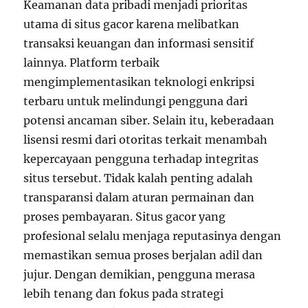
Keamanan data pribadi menjadi prioritas
utama di situs gacor karena melibatkan
transaksi keuangan dan informasi sensitif
lainnya. Platform terbaik
mengimplementasikan teknologi enkripsi
terbaru untuk melindungi pengguna dari
potensi ancaman siber. Selain itu, keberadaan
lisensi resmi dari otoritas terkait menambah
kepercayaan pengguna terhadap integritas
situs tersebut. Tidak kalah penting adalah
transparansi dalam aturan permainan dan
proses pembayaran. Situs gacor yang
profesional selalu menjaga reputasinya dengan
memastikan semua proses berjalan adil dan
jujur. Dengan demikian, pengguna merasa
lebih tenang dan fokus pada strategi