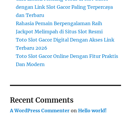
dengan Link Slot Gacor Paling Terpercaya
dan Terbaru
Rahasia Pemain Berpengalaman Raih
Jackpot Melimpah di Situs Slot Resmi
Toto Slot Gacor Digital Dengan Akses Link
Terbaru 2026
Toto Slot Gacor Online Dengan Fitur Praktis
Dan Modern
Recent Comments
A WordPress Commenter
on
Hello world!