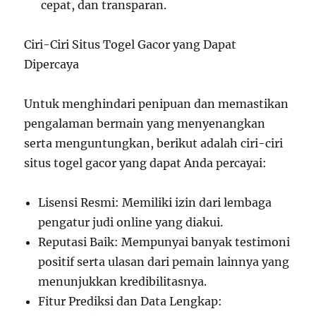
cepat, dan transparan.
Ciri-Ciri Situs Togel Gacor yang Dapat
Dipercaya
Untuk menghindari penipuan dan memastikan
pengalaman bermain yang menyenangkan
serta menguntungkan, berikut adalah ciri-ciri
situs togel gacor yang dapat Anda percayai:
Lisensi Resmi: Memiliki izin dari lembaga
pengatur judi online yang diakui.
Reputasi Baik: Mempunyai banyak testimoni
positif serta ulasan dari pemain lainnya yang
menunjukkan kredibilitasnya.
Fitur Prediksi dan Data Lengkap: