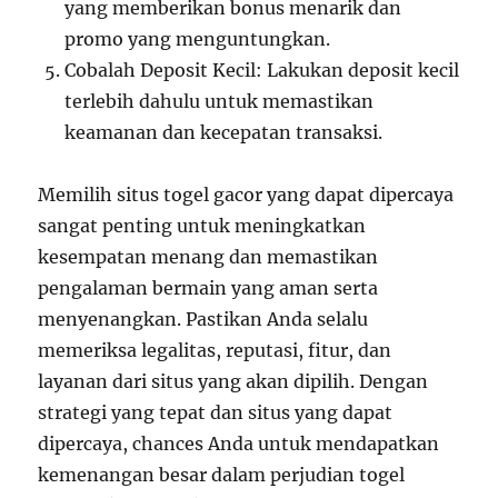
yang memberikan bonus menarik dan
promo yang menguntungkan.
Cobalah Deposit Kecil: Lakukan deposit kecil
terlebih dahulu untuk memastikan
keamanan dan kecepatan transaksi.
Memilih situs togel gacor yang dapat dipercaya
sangat penting untuk meningkatkan
kesempatan menang dan memastikan
pengalaman bermain yang aman serta
menyenangkan. Pastikan Anda selalu
memeriksa legalitas, reputasi, fitur, dan
layanan dari situs yang akan dipilih. Dengan
strategi yang tepat dan situs yang dapat
dipercaya, chances Anda untuk mendapatkan
kemenangan besar dalam perjudian togel