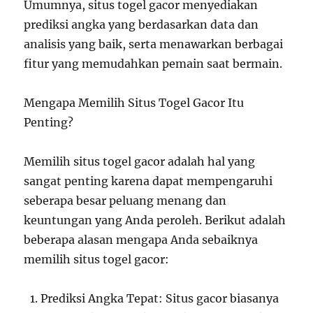
Umumnya, situs togel gacor menyediakan
prediksi angka yang berdasarkan data dan
analisis yang baik, serta menawarkan berbagai
fitur yang memudahkan pemain saat bermain.
Mengapa Memilih Situs Togel Gacor Itu
Penting?
Memilih situs togel gacor adalah hal yang
sangat penting karena dapat mempengaruhi
seberapa besar peluang menang dan
keuntungan yang Anda peroleh. Berikut adalah
beberapa alasan mengapa Anda sebaiknya
memilih situs togel gacor:
Prediksi Angka Tepat: Situs gacor biasanya