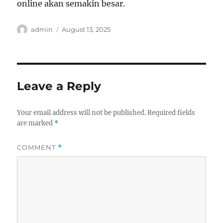
online akan semakin besar.
Author
Posted
admin
August 13, 2025
on
Leave a Reply
Your email address will not be published.
Required fields
are marked
*
COMMENT
*