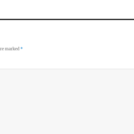
 are marked
*