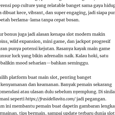
erensi pop culture yang relatable banget sama gaya hidu
 dibuat kece, vibrant, dan super engaging, jadi siapa pu
betah berlama-lama tanpa cepat bosan.
itur bonus juga jadi alasan kenapa slot modern makin
pins, wild expansion, mini game, dan jackpot progresif
taran punya potensi kejutan. Rasanya kayak main game
 unsur luck yang bikin adrenalin naik. Kalau hoki, satu
gebalikin mood seharian—bahkan seminggu.
lih platform buat main slot, penting banget
kenyamanan dan keamanan. Banyak pemain sekarang
omendasi atau ulasan dulu sebelum nyemplung. Di sinil
rmasi seperti
https://frasidellavita.com/
jadi pegangan.
am ini membantu pemain buat dapetin gambaran lengka
rmainan, tips bermain, sampai update terbaru dunia slot