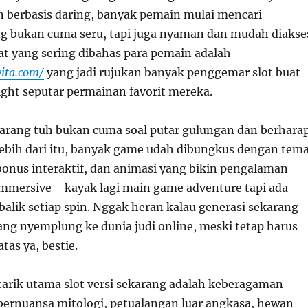
n berbasis daring, banyak pemain mulai mencari
 bukan cuma seru, tapi juga nyaman dan mudah diakse
at yang sering dibahas para pemain adalah
vita.com/
yang jadi rujukan banyak penggemar slot buat
sight seputar permainan favorit mereka.
arang tuh bukan cuma soal putar gulungan dan berhara
ebih dari itu, banyak game udah dibungkus dengan tem
r bonus interaktif, dan animasi yang bikin pengalaman
 immersive—kayak lagi main game adventure tapi ada
balik setiap spin. Nggak heran kalau generasi sekarang
ng nyemplung ke dunia judi online, meski tetap harus
tas ya, bestie.
 tarik utama slot versi sekarang adalah keberagaman
bernuansa mitologi, petualangan luar angkasa, hewan