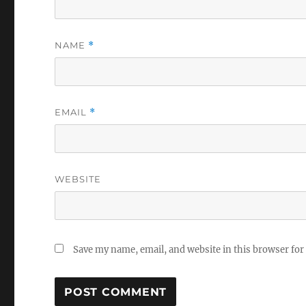
NAME
*
EMAIL
*
WEBSITE
Save my name, email, and website in this browser for