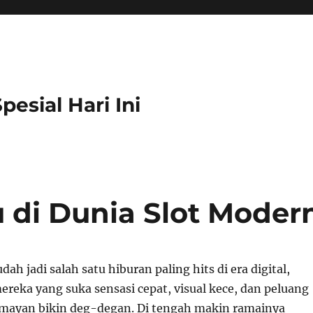
esial Hari Ini
 di Dunia Slot Moder
ah jadi salah satu hiburan paling hits di era digital,
reka yang suka sensasi cepat, visual kece, dan peluang
mayan bikin deg-degan. Di tengah makin ramainya