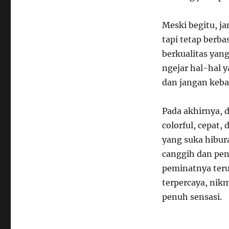
Meski begitu, ja
tapi tetap berba
berkualitas yang
ngejar hal-hal y
dan jangan keba
Pada akhirnya,
colorful, cepat,
yang suka hibur
canggih dan pe
peminatnya teru
terpercaya, nikm
penuh sensasi.