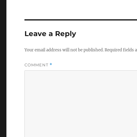
Leave a Reply
Your email address will not be published.
Required fields
COMMENT
*