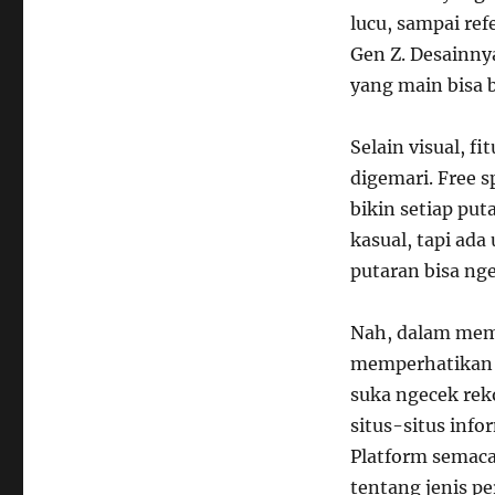
lucu, sampai ref
Gen Z. Desainnya
yang main bisa 
Selain visual, f
digemari. Free s
bikin setiap pu
kasual, tapi ada
putaran bisa n
Nah, dalam memi
memperhatikan 
suka ngecek rek
situs-situs info
Platform semac
tentang jenis pe