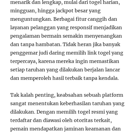
menarik dan lengkap, mulai dari togel harian,
mingguan, hingga jackpot besar yang
menguntungkan. Berbagai fitur canggih dan
layanan pelanggan yang responsif menjadikan
pengalaman bermain semakin menyenangkan
dan tanpa hambatan. Tidak heran jika banyak
penggemar judi daring memilih link togel yang
terpercaya, karena mereka ingin memastikan
setiap taruhan yang dilakukan berjalan lancar
dan memperoleh hasil terbaik tanpa kendala.
Tak kalah penting, keabsahan sebuah platform
sangat menentukan keberhasilan taruhan yang
dilakukan. Dengan memilih togel resmi yang
terdaftar dan diawasi oleh otoritas terkait,
pemain mendapatkan jaminan keamanan dan