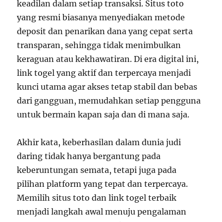
keadilan dalam setiap transaksi. Situs toto
yang resmi biasanya menyediakan metode
deposit dan penarikan dana yang cepat serta
transparan, sehingga tidak menimbulkan
keraguan atau kekhawatiran. Di era digital ini,
link togel yang aktif dan terpercaya menjadi
kunci utama agar akses tetap stabil dan bebas
dari gangguan, memudahkan setiap pengguna
untuk bermain kapan saja dan di mana saja.
Akhir kata, keberhasilan dalam dunia judi
daring tidak hanya bergantung pada
keberuntungan semata, tetapi juga pada
pilihan platform yang tepat dan terpercaya.
Memilih situs toto dan link togel terbaik
menjadi langkah awal menuju pengalaman