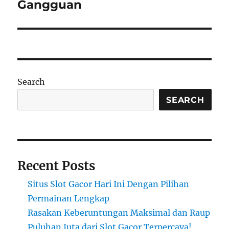
Gangguan
Search
SEARCH
Recent Posts
Situs Slot Gacor Hari Ini Dengan Pilihan
Permainan Lengkap
Rasakan Keberuntungan Maksimal dan Raup
Puluhan Juta dari Slot Gacor Terpercaya!