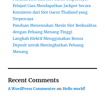
Pelajari Cara Mendapatkan Jackpot Secara
Konsisten dari Slot Gacor Thailand yang
Terpercaya
Panduan Menemukan Mesin Slot Berkualitas
dengan Peluang Menang Tinggi
Langkah Efektif Menggunakan Bonus
Deposit untuk Meningkatkan Peluang
Menang
Recent Comments
A WordPress Commenter
on
Hello world!