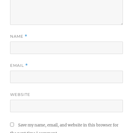
NAME
*
EMAIL
*
WEBSITE
Save my name, email, and website in this browser for