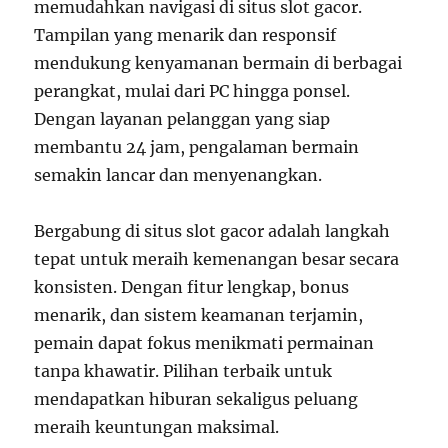
memudahkan navigasi di situs slot gacor.
Tampilan yang menarik dan responsif
mendukung kenyamanan bermain di berbagai
perangkat, mulai dari PC hingga ponsel.
Dengan layanan pelanggan yang siap
membantu 24 jam, pengalaman bermain
semakin lancar dan menyenangkan.
Bergabung di situs slot gacor adalah langkah
tepat untuk meraih kemenangan besar secara
konsisten. Dengan fitur lengkap, bonus
menarik, dan sistem keamanan terjamin,
pemain dapat fokus menikmati permainan
tanpa khawatir. Pilihan terbaik untuk
mendapatkan hiburan sekaligus peluang
meraih keuntungan maksimal.