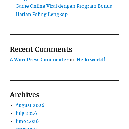
Game Online Viral dengan Program Bonus
Harian Paling Lengkap
Recent Comments
A WordPress Commenter
on
Hello world!
Archives
August 2026
July 2026
June 2026