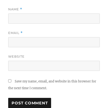
NAME
*
EMAIL
*
WEBSITE
Save my name, email, and website in this browser for
the next time I comment.