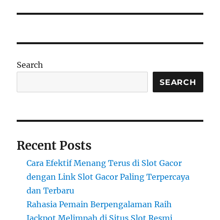
Search
SEARCH
Recent Posts
Cara Efektif Menang Terus di Slot Gacor
dengan Link Slot Gacor Paling Terpercaya
dan Terbaru
Rahasia Pemain Berpengalaman Raih
Jackpot Melimpah di Situs Slot Resmi