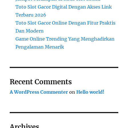
Toto Slot Gacor Digital Dengan Akses Link
Terbaru 2026
Toto Slot Gacor Online Dengan Fitur Praktis
Dan Modern
Game Online Trending Yang Menghadirkan
Pengalaman Menarik
Recent Comments
A WordPress Commenter
on
Hello world!
Archives