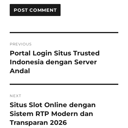
Post
PREVIOUS
navigation
Portal Login Situs Trusted
Previous
post:
Indonesia dengan Server
Andal
NEXT
Situs Slot Online dengan
Next
post:
Sistem RTP Modern dan
Transparan 2026