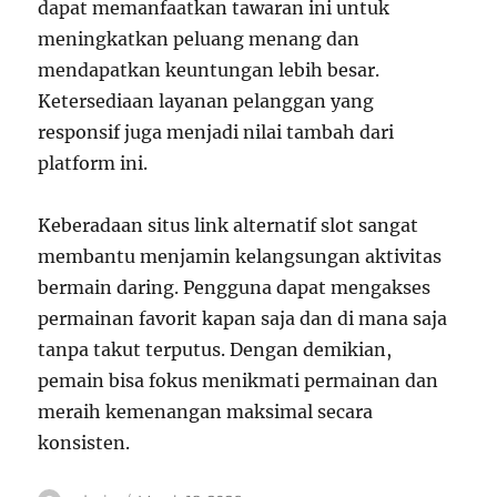
dapat memanfaatkan tawaran ini untuk
meningkatkan peluang menang dan
mendapatkan keuntungan lebih besar.
Ketersediaan layanan pelanggan yang
responsif juga menjadi nilai tambah dari
platform ini.
Keberadaan situs link alternatif slot sangat
membantu menjamin kelangsungan aktivitas
bermain daring. Pengguna dapat mengakses
permainan favorit kapan saja dan di mana saja
tanpa takut terputus. Dengan demikian,
pemain bisa fokus menikmati permainan dan
meraih kemenangan maksimal secara
konsisten.