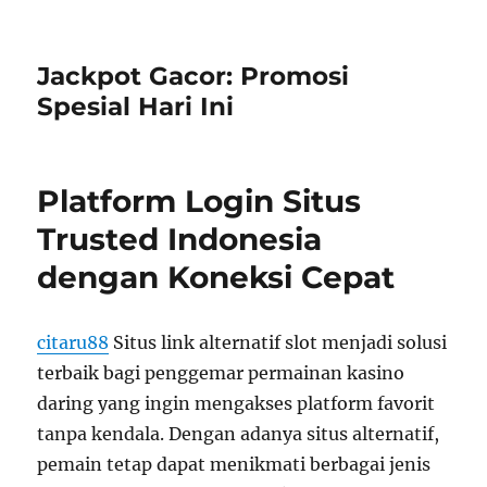
Jackpot Gacor: Promosi
Spesial Hari Ini
Platform Login Situs
Trusted Indonesia
dengan Koneksi Cepat
citaru88
Situs link alternatif slot menjadi solusi
terbaik bagi penggemar permainan kasino
daring yang ingin mengakses platform favorit
tanpa kendala. Dengan adanya situs alternatif,
pemain tetap dapat menikmati berbagai jenis