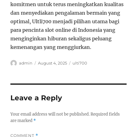
komitmen untuk terus meningkatkan kualitas
dan menyediakan pengalaman bermain yang
optimal, Ultli700 menjadi pilihan utama bagi
para pencinta slot online di Indonesia yang
menginginkan hiburan sekaligus peluang
kemenangan yang menggiurkan.
Author
Posted
Tags
admin
August 4, 2025
ulti700
on
Leave a Reply
Your email address will not be published.
Required fields
are marked
*
COMMENT
*