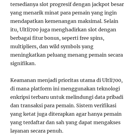
tersedianya slot progresif dengan jackpot besar
yang menarik minat para pemain yang ingin
mendapatkan kemenangan maksimal. Selain
itu, Ultli700 juga menghadirkan slot dengan
berbagai fitur bonus, seperti free spins,
multipliers, dan wild symbols yang
meningkatkan peluang menang pemain secara
signifikan.
Keamanan menjadi prioritas utama di Ultli700,
di mana platform ini menggunakan teknologi
enkripsi terbaru untuk melindungi data pribadi
dan transaksi para pemain. Sistem verifikasi
yang ketat juga diterapkan agar hanya pemain
yang terdaftar dan sah yang dapat mengakses
layanan secara penuh.