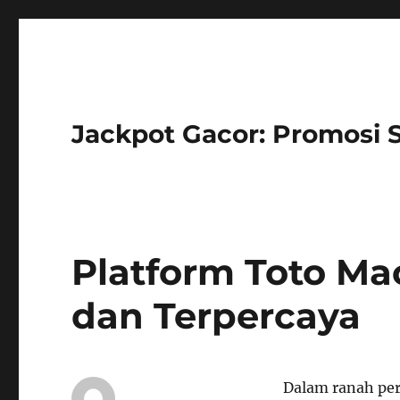
Jackpot Gacor: Promosi Sp
Platform Toto Ma
dan Terpercaya
Dalam ranah per