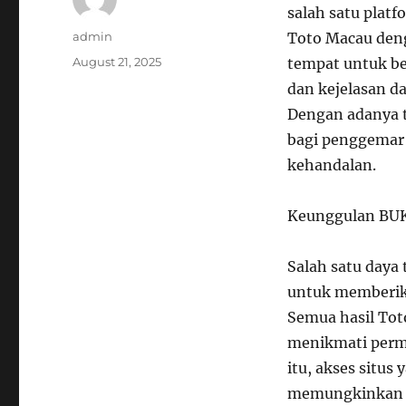
salah satu plat
Author
admin
Toto Macau deng
Posted
August 21, 2025
tempat untuk be
on
dan kejelasan d
Dengan adanya te
bagi penggemar 
kehandalan.
Keunggulan BUK
Salah satu daya
untuk memberik
Semua hasil Tot
menikmati perma
itu, akses situs
memungkinkan s