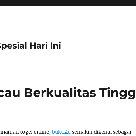
esial Hari Ini
cau Berkualitas Tingg
mainan togel online,
bukti4d
semakin dikenal sebagai