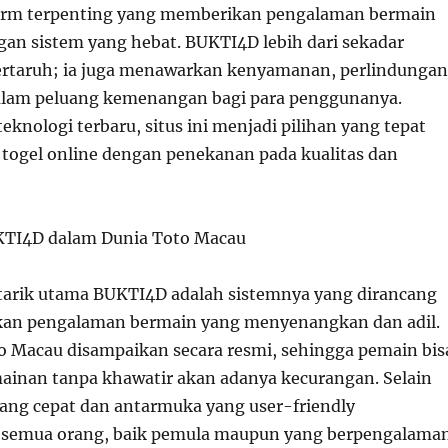
form terpenting yang memberikan pengalaman bermain
an sistem yang hebat. BUKTI4D lebih dari sekadar
rtaruh; ia juga menawarkan kenyamanan, perlindungan
alam peluang kemenangan bagi para penggunanya.
knologi terbaru, situs ini menjadi pilihan yang tepat
togel online dengan penekanan pada kualitas dan
TI4D dalam Dunia Toto Macau
 tarik utama BUKTI4D adalah sistemnya yang dirancang
an pengalaman bermain yang menyenangkan dan adil.
o Macau disampaikan secara resmi, sehingga pemain bis
inan tanpa khawatir akan adanya kecurangan. Selain
 yang cepat dan antarmuka yang user-friendly
emua orang, baik pemula maupun yang berpengalaman