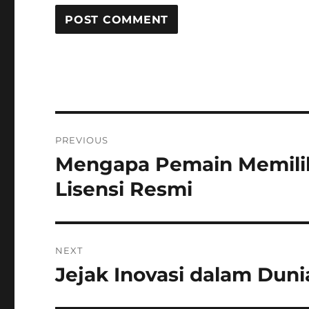
Post
PREVIOUS
navigation
Mengapa Pemain Memilih 
Previous
post:
Lisensi Resmi
NEXT
Jejak Inovasi dalam Duni
Next
post: