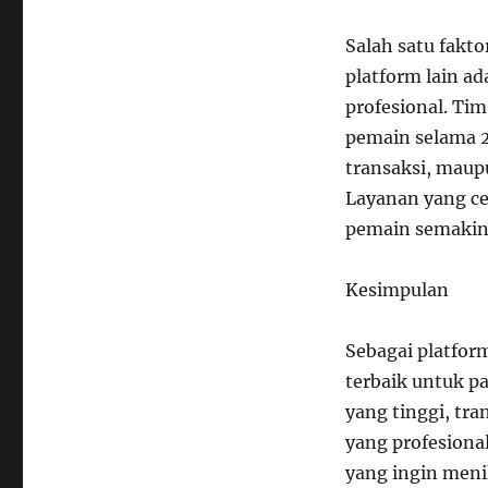
Salah satu fakt
platform lain a
profesional. Ti
pemain selama 
transaksi, maupu
Layanan yang ce
pemain semakin
Kesimpulan
Sebagai platfor
terbaik untuk 
yang tinggi, tr
yang profesiona
yang ingin meni