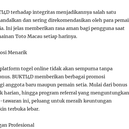
4D terhadap integritas menjadikannya salah satu
iandalkan dan sering direkomendasikan oleh para pema
ia. Ini jelas memberikan rasa aman bagi pengguna saat
inan Toto Macau setiap harinya.
osi Menarik
 platform togel online tidak akan sempurna tanpa
nus. BUKTI4D memberikan berbagai promosi
i anggota baru maupun pemain setia. Mulai dari bonus
ck harian, hingga program referral yang menguntungkan
-tawaran ini, peluang untuk meraih keuntungan
n terbuka lebar.
an Profesional