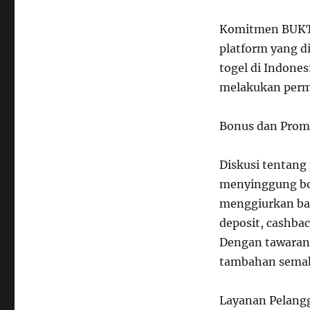
Komitmen BUKTI
platform yang d
togel di Indones
melakukan perma
Bonus dan Prom
Diskusi tentang
menyinggung bo
menggiurkan bag
deposit, cashba
Dengan tawaran
tambahan semaki
Layanan Pelangg