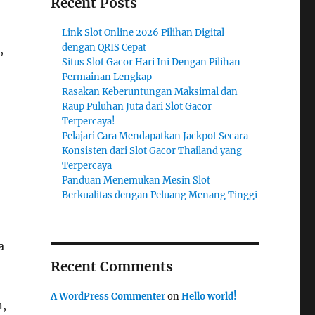
Recent Posts
Link Slot Online 2026 Pilihan Digital
dengan QRIS Cepat
,
Situs Slot Gacor Hari Ini Dengan Pilihan
Permainan Lengkap
Rasakan Keberuntungan Maksimal dan
Raup Puluhan Juta dari Slot Gacor
Terpercaya!
Pelajari Cara Mendapatkan Jackpot Secara
Konsisten dari Slot Gacor Thailand yang
Terpercaya
Panduan Menemukan Mesin Slot
Berkualitas dengan Peluang Menang Tinggi
a
Recent Comments
A WordPress Commenter
on
Hello world!
,