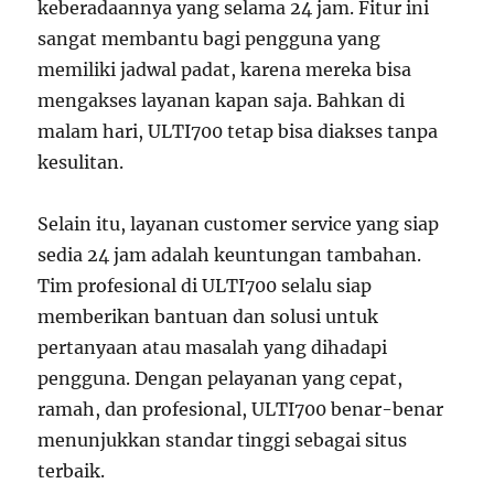
keberadaannya yang selama 24 jam. Fitur ini
sangat membantu bagi pengguna yang
memiliki jadwal padat, karena mereka bisa
mengakses layanan kapan saja. Bahkan di
malam hari, ULTI700 tetap bisa diakses tanpa
kesulitan.
Selain itu, layanan customer service yang siap
sedia 24 jam adalah keuntungan tambahan.
Tim profesional di ULTI700 selalu siap
memberikan bantuan dan solusi untuk
pertanyaan atau masalah yang dihadapi
pengguna. Dengan pelayanan yang cepat,
ramah, dan profesional, ULTI700 benar-benar
menunjukkan standar tinggi sebagai situs
terbaik.