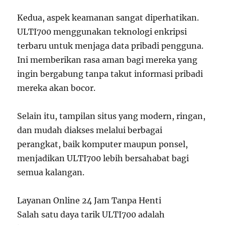
Kedua, aspek keamanan sangat diperhatikan.
ULTI700 menggunakan teknologi enkripsi
terbaru untuk menjaga data pribadi pengguna.
Ini memberikan rasa aman bagi mereka yang
ingin bergabung tanpa takut informasi pribadi
mereka akan bocor.
Selain itu, tampilan situs yang modern, ringan,
dan mudah diakses melalui berbagai
perangkat, baik komputer maupun ponsel,
menjadikan ULTI700 lebih bersahabat bagi
semua kalangan.
Layanan Online 24 Jam Tanpa Henti
Salah satu daya tarik ULTI700 adalah