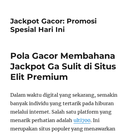
Jackpot Gacor: Promosi
Spesial Hari Ini
Pola Gacor Membahana
Jackpot Ga Sulit di Situs
Elit Premium
Dalam waktu digital yang sekarang, semakin
banyak individu yang tertarik pada hiburan
melalui internet. Salah satu platform yang
menarik perhatian adalah
ulti700
. Ini
merupakan situs populer yang menawarkan