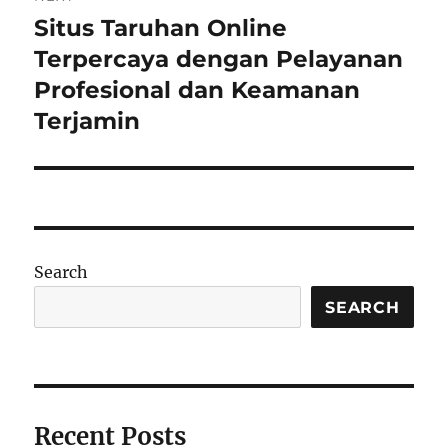
Situs Taruhan Online
Next
post:
Terpercaya dengan Pelayanan
Profesional dan Keamanan
Terjamin
Search
SEARCH
Recent Posts