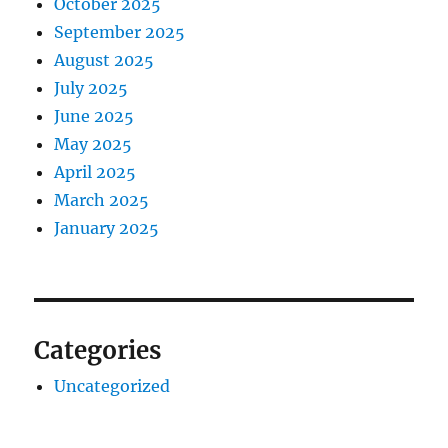
October 2025
September 2025
August 2025
July 2025
June 2025
May 2025
April 2025
March 2025
January 2025
Categories
Uncategorized