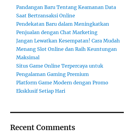
Pandangan Baru Tentang Keamanan Data
Saat Bertransaksi Online
Pendekatan Baru dalam Meningkatkan
Penjualan dengan Chat Marketing
Jangan Lewatkan Kesempatan! Cara Mudah
Menang Slot Online dan Raih Keuntungan
Maksimal
Situs Game Online Terpercaya untuk
Pengalaman Gaming Premium
Platform Game Modern dengan Promo
Eksklusif Setiap Hari
Recent Comments