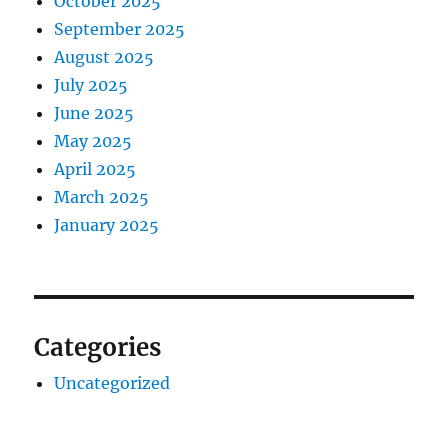
October 2025
September 2025
August 2025
July 2025
June 2025
May 2025
April 2025
March 2025
January 2025
Categories
Uncategorized