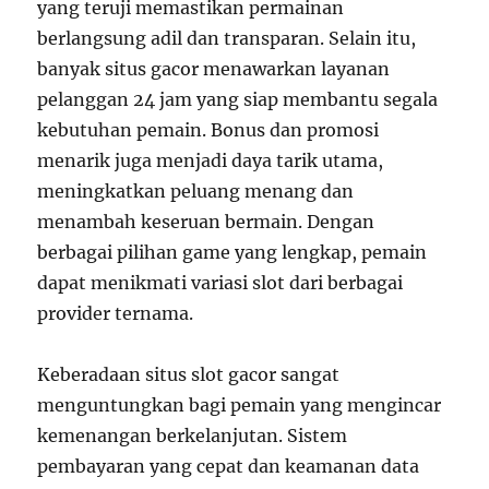
yang teruji memastikan permainan
berlangsung adil dan transparan. Selain itu,
banyak situs gacor menawarkan layanan
pelanggan 24 jam yang siap membantu segala
kebutuhan pemain. Bonus dan promosi
menarik juga menjadi daya tarik utama,
meningkatkan peluang menang dan
menambah keseruan bermain. Dengan
berbagai pilihan game yang lengkap, pemain
dapat menikmati variasi slot dari berbagai
provider ternama.
Keberadaan situs slot gacor sangat
menguntungkan bagi pemain yang mengincar
kemenangan berkelanjutan. Sistem
pembayaran yang cepat dan keamanan data