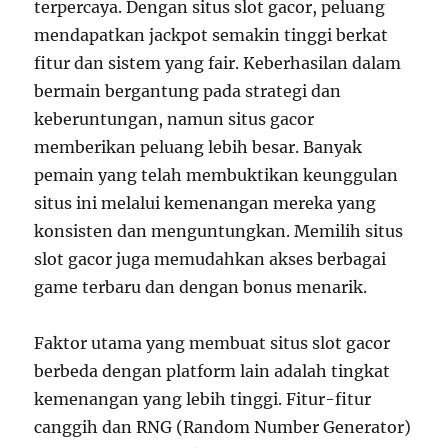
terpercaya. Dengan situs slot gacor, peluang
mendapatkan jackpot semakin tinggi berkat
fitur dan sistem yang fair. Keberhasilan dalam
bermain bergantung pada strategi dan
keberuntungan, namun situs gacor
memberikan peluang lebih besar. Banyak
pemain yang telah membuktikan keunggulan
situs ini melalui kemenangan mereka yang
konsisten dan menguntungkan. Memilih situs
slot gacor juga memudahkan akses berbagai
game terbaru dan dengan bonus menarik.
Faktor utama yang membuat situs slot gacor
berbeda dengan platform lain adalah tingkat
kemenangan yang lebih tinggi. Fitur-fitur
canggih dan RNG (Random Number Generator)