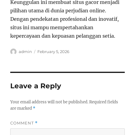
Keunggulan ini membuat situs gacor menjadi
pilihan utama di dunia perjudian online.
Dengan pendekatan profesional dan inovatif,
situs ini mampu mempertahankan
kepercayaan dan kepuasan pelanggan setia.
Author
Posted
admin
February 5, 2026
on
Leave a Reply
Your email address will not be published.
Required fields
are marked
*
COMMENT
*