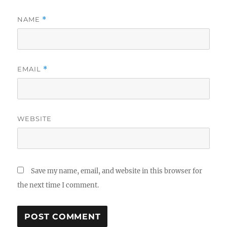
NAME
*
EMAIL
*
WEBSITE
Save my name, email, and website in this browser for
the next time I comment.