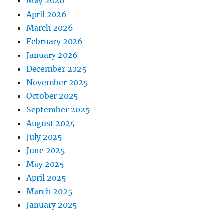
May 2026
April 2026
March 2026
February 2026
January 2026
December 2025
November 2025
October 2025
September 2025
August 2025
July 2025
June 2025
May 2025
April 2025
March 2025
January 2025