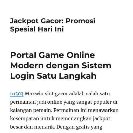
Jackpot Gacor: Promosi
Spesial Hari Ini
Portal Game Online
Modern dengan Sistem
Login Satu Langkah
to303
Maxwin slot gacor adalah salah satu
permainan judi online yang sangat populer di
kalangan pemain. Permainan ini menawarkan
kesempatan untuk memenangkan jackpot
besar dan menarik. Dengan grafis yang