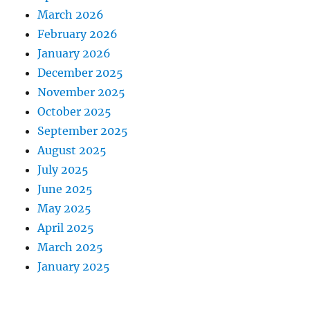
March 2026
February 2026
January 2026
December 2025
November 2025
October 2025
September 2025
August 2025
July 2025
June 2025
May 2025
April 2025
March 2025
January 2025