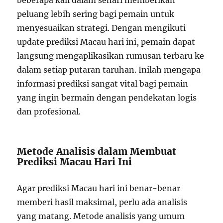
beberapa kali dalam sehari memberikan
peluang lebih sering bagi pemain untuk
menyesuaikan strategi. Dengan mengikuti
update prediksi Macau hari ini, pemain dapat
langsung mengaplikasikan rumusan terbaru ke
dalam setiap putaran taruhan. Inilah mengapa
informasi prediksi sangat vital bagi pemain
yang ingin bermain dengan pendekatan logis
dan profesional.
Metode Analisis dalam Membuat
Prediksi Macau Hari Ini
Agar prediksi Macau hari ini benar-benar
memberi hasil maksimal, perlu ada analisis
yang matang. Metode analisis yang umum