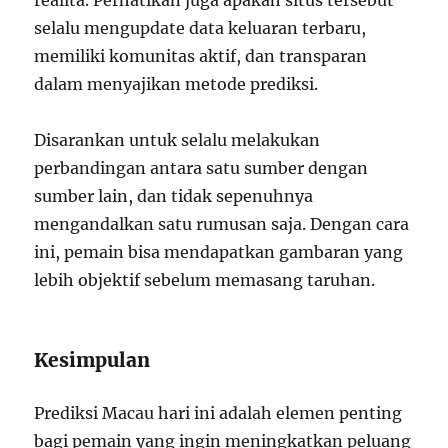
realita. Perhatikan juga apakah situs tersebut
selalu mengupdate data keluaran terbaru,
memiliki komunitas aktif, dan transparan
dalam menyajikan metode prediksi.
Disarankan untuk selalu melakukan
perbandingan antara satu sumber dengan
sumber lain, dan tidak sepenuhnya
mengandalkan satu rumusan saja. Dengan cara
ini, pemain bisa mendapatkan gambaran yang
lebih objektif sebelum memasang taruhan.
Kesimpulan
Prediksi Macau hari ini adalah elemen penting
bagi pemain yang ingin meningkatkan peluang