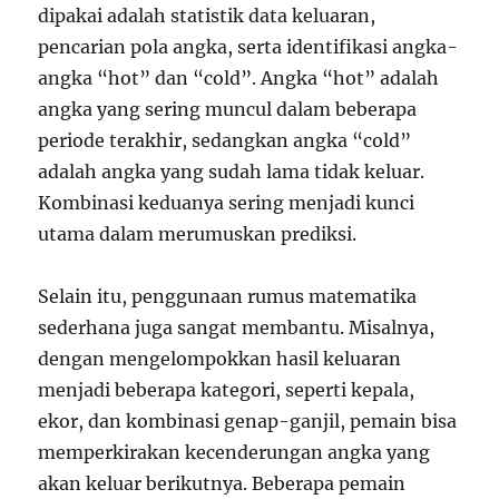
dipakai adalah statistik data keluaran,
pencarian pola angka, serta identifikasi angka-
angka “hot” dan “cold”. Angka “hot” adalah
angka yang sering muncul dalam beberapa
periode terakhir, sedangkan angka “cold”
adalah angka yang sudah lama tidak keluar.
Kombinasi keduanya sering menjadi kunci
utama dalam merumuskan prediksi.
Selain itu, penggunaan rumus matematika
sederhana juga sangat membantu. Misalnya,
dengan mengelompokkan hasil keluaran
menjadi beberapa kategori, seperti kepala,
ekor, dan kombinasi genap-ganjil, pemain bisa
memperkirakan kecenderungan angka yang
akan keluar berikutnya. Beberapa pemain