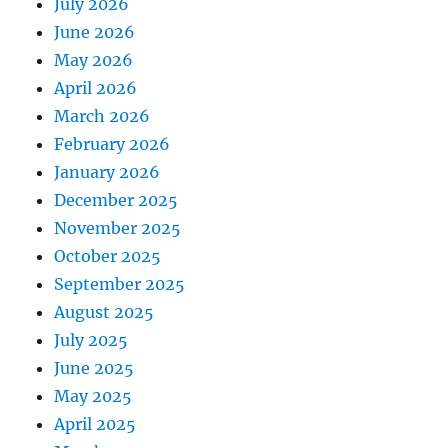
July 2026
June 2026
May 2026
April 2026
March 2026
February 2026
January 2026
December 2025
November 2025
October 2025
September 2025
August 2025
July 2025
June 2025
May 2025
April 2025