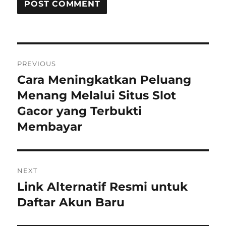
Post
PREVIOUS
navigation
Cara Meningkatkan Peluang
Previous
post:
Menang Melalui Situs Slot
Gacor yang Terbukti
Membayar
NEXT
Link Alternatif Resmi untuk
Next
post:
Daftar Akun Baru