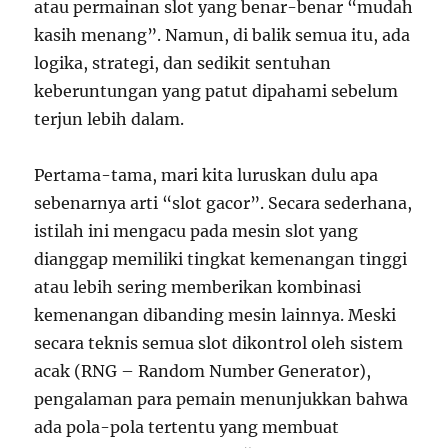
atau permainan slot yang benar-benar “mudah
kasih menang”. Namun, di balik semua itu, ada
logika, strategi, dan sedikit sentuhan
keberuntungan yang patut dipahami sebelum
terjun lebih dalam.
Pertama-tama, mari kita luruskan dulu apa
sebenarnya arti “slot gacor”. Secara sederhana,
istilah ini mengacu pada mesin slot yang
dianggap memiliki tingkat kemenangan tinggi
atau lebih sering memberikan kombinasi
kemenangan dibanding mesin lainnya. Meski
secara teknis semua slot dikontrol oleh sistem
acak (RNG – Random Number Generator),
pengalaman para pemain menunjukkan bahwa
ada pola-pola tertentu yang membuat