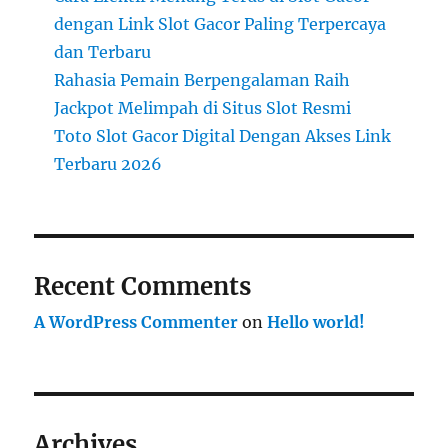
dengan Link Slot Gacor Paling Terpercaya
dan Terbaru
Rahasia Pemain Berpengalaman Raih
Jackpot Melimpah di Situs Slot Resmi
Toto Slot Gacor Digital Dengan Akses Link
Terbaru 2026
Recent Comments
A WordPress Commenter
on
Hello world!
Archives