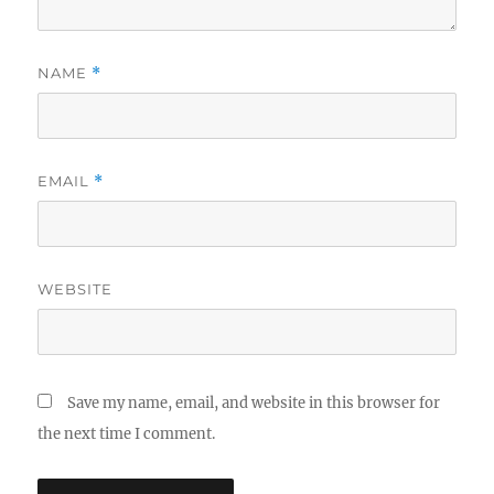
NAME
*
EMAIL
*
WEBSITE
Save my name, email, and website in this browser for
the next time I comment.