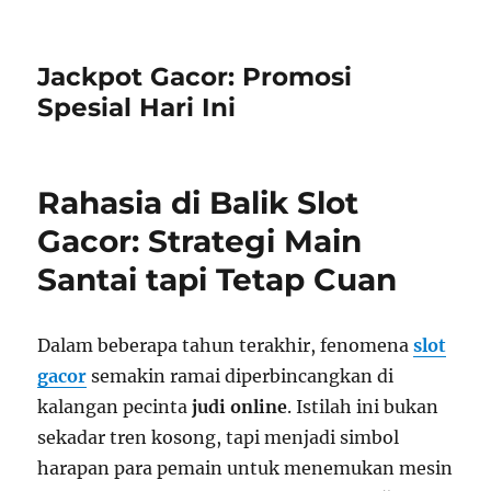
Jackpot Gacor: Promosi
Spesial Hari Ini
Rahasia di Balik Slot
Gacor: Strategi Main
Santai tapi Tetap Cuan
Dalam beberapa tahun terakhir, fenomena
slot
gacor
semakin ramai diperbincangkan di
kalangan pecinta
judi online
. Istilah ini bukan
sekadar tren kosong, tapi menjadi simbol
harapan para pemain untuk menemukan mesin