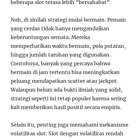
beberapa slot terasa lebih “bersahabat”.
Nah, di sinilah strategi mulai bermain. Pemain
yang cerdas tidak hanya mengandalkan
keberuntungan semata. Mereka
memperhatikan waktu bermain, pola putaran,
hingga jumlah taruhan yang digunakan.
Contohnya, banyak yang percaya bahwa
bermain di jam tertentu bisa meningkatkan
peluang mendapatkan scatter atau jackpot.
Walaupun belum ada bukti ilmiah yang solid,
strategi seperti ini tetap populer karena sering
kali memberikan hasil positif secara empiris.
Selain itu, penting juga memahami mekanisme
volatilitas slot. Slot dengan volatilitas rendah