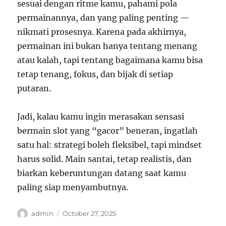
sesuai dengan ritme kamu, pahami pola
permainannya, dan yang paling penting —
nikmati prosesnya. Karena pada akhirnya,
permainan ini bukan hanya tentang menang
atau kalah, tapi tentang bagaimana kamu bisa
tetap tenang, fokus, dan bijak di setiap
putaran.
Jadi, kalau kamu ingin merasakan sensasi
bermain slot yang “gacor” beneran, ingatlah
satu hal: strategi boleh fleksibel, tapi mindset
harus solid. Main santai, tetap realistis, dan
biarkan keberuntungan datang saat kamu
paling siap menyambutnya.
Author
Posted
admin
October 27, 2025
on