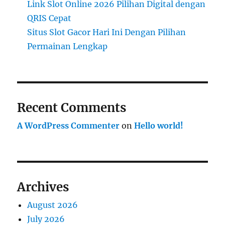
Link Slot Online 2026 Pilihan Digital dengan
QRIS Cepat
Situs Slot Gacor Hari Ini Dengan Pilihan
Permainan Lengkap
Recent Comments
A WordPress Commenter
on
Hello world!
Archives
August 2026
July 2026