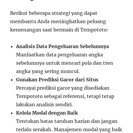
Berikut beberapa strategi yang dapat
membantu Anda meningkatkan peluang
kemenangan saat bermain di Tempototo:
Analisis Data Pengeluaran Sebelumnya
Manfaatkan data pengeluaran angka
sebelumnya untuk mencari pola dan tren
angka yang sering muncul.
Gunakan Prediksi Gacor dari Situs
Percayai prediksi gacor yang disediakan
Tempototo sebagai referensi, tetapi tetap
lakukan analisis sendiri.
Kelola Modal dengan Baik
Tentukan batas taruhan harian dan jangan
terlalu serakah. Manajemen modal yang baik