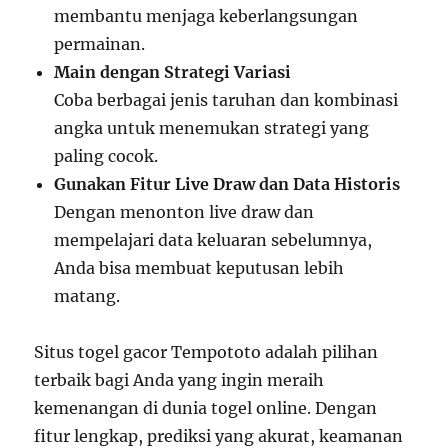
membantu menjaga keberlangsungan
permainan.
Main dengan Strategi Variasi
Coba berbagai jenis taruhan dan kombinasi
angka untuk menemukan strategi yang
paling cocok.
Gunakan Fitur Live Draw dan Data Historis
Dengan menonton live draw dan
mempelajari data keluaran sebelumnya,
Anda bisa membuat keputusan lebih
matang.
Situs togel gacor Tempototo adalah pilihan
terbaik bagi Anda yang ingin meraih
kemenangan di dunia togel online. Dengan
fitur lengkap, prediksi yang akurat, keamanan