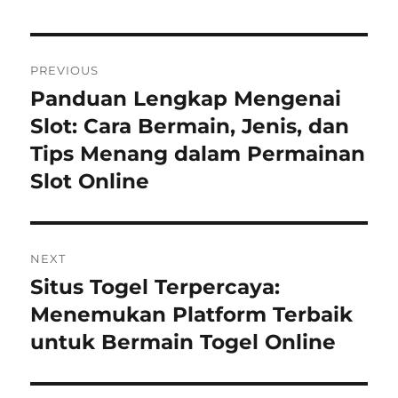
Post
PREVIOUS
navigation
Panduan Lengkap Mengenai
Previous
post:
Slot: Cara Bermain, Jenis, dan
Tips Menang dalam Permainan
Slot Online
NEXT
Situs Togel Terpercaya:
Next
post:
Menemukan Platform Terbaik
untuk Bermain Togel Online