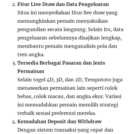
Fitur Live Draw dan Data Pengeluaran
Situs ini menyediakan fitur live draw yang
memungkinkan pemain menyaksikan
pengundian secara langsung. Selain itu, data
pengeluaran sebelumnya disajikan lengkap,
membantu pemain menganalisis pola dan
tren angka.
Tersedia Berbagai Pasaran dan Jenis
Permainan
Selain togel 4D, 3D, dan 2D, Tempototo juga
menawarkan permainan lain seperti colok
bebas, colok macau, dan angka ekor. Variasi
ini memudahkan pemain memilih strategi
terbaik sesuai preferensi mereka.
Kemudahan Deposit dan Withdraw
Dengan sistem transaksi yang cepat dan