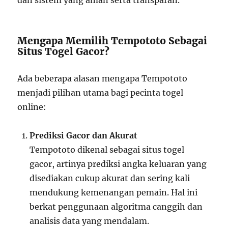
dan sistem yang aman serta transparan.
Mengapa Memilih Tempototo Sebagai
Situs Togel Gacor?
Ada beberapa alasan mengapa Tempototo
menjadi pilihan utama bagi pecinta togel
online:
Prediksi Gacor dan Akurat
Tempototo dikenal sebagai situs togel
gacor, artinya prediksi angka keluaran yang
disediakan cukup akurat dan sering kali
mendukung kemenangan pemain. Hal ini
berkat penggunaan algoritma canggih dan
analisis data yang mendalam.