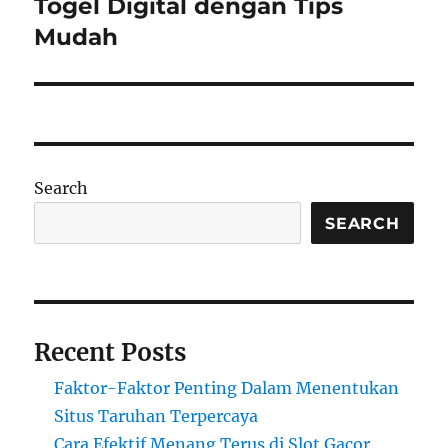
post:
Togel Digital dengan Tips
Mudah
Search
SEARCH
Recent Posts
Faktor-Faktor Penting Dalam Menentukan
Situs Taruhan Terpercaya
Cara Efektif Menang Terus di Slot Gacor