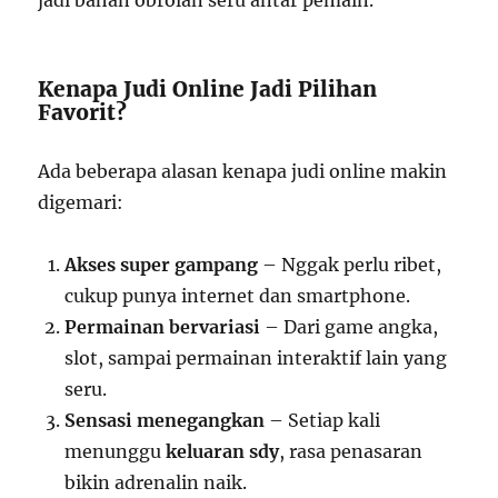
jadi bahan obrolan seru antar pemain.
Kenapa Judi Online Jadi Pilihan
Favorit?
Ada beberapa alasan kenapa judi online makin
digemari:
Akses super gampang
– Nggak perlu ribet,
cukup punya internet dan smartphone.
Permainan bervariasi
– Dari game angka,
slot, sampai permainan interaktif lain yang
seru.
Sensasi menegangkan
– Setiap kali
menunggu
keluaran sdy
, rasa penasaran
bikin adrenalin naik.