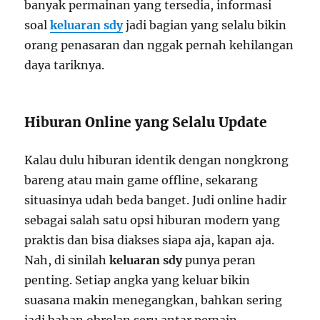
banyak permainan yang tersedia, informasi
soal
keluaran sdy
jadi bagian yang selalu bikin
orang penasaran dan nggak pernah kehilangan
daya tariknya.
Hiburan Online yang Selalu Update
Kalau dulu hiburan identik dengan nongkrong
bareng atau main game offline, sekarang
situasinya udah beda banget. Judi online hadir
sebagai salah satu opsi hiburan modern yang
praktis dan bisa diakses siapa aja, kapan aja.
Nah, di sinilah
keluaran sdy
punya peran
penting. Setiap angka yang keluar bikin
suasana makin menegangkan, bahkan sering