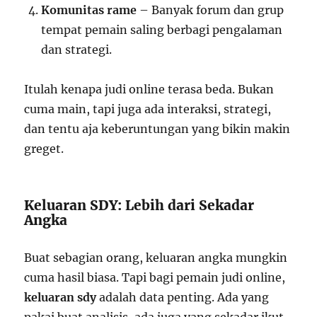
Komunitas rame
– Banyak forum dan grup
tempat pemain saling berbagi pengalaman
dan strategi.
Itulah kenapa judi online terasa beda. Bukan
cuma main, tapi juga ada interaksi, strategi,
dan tentu aja keberuntungan yang bikin makin
greget.
Keluaran SDY: Lebih dari Sekadar
Angka
Buat sebagian orang, keluaran angka mungkin
cuma hasil biasa. Tapi bagi pemain judi online,
keluaran sdy
adalah data penting. Ada yang