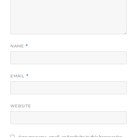
NAME
*
EMAIL
*
WEBSITE