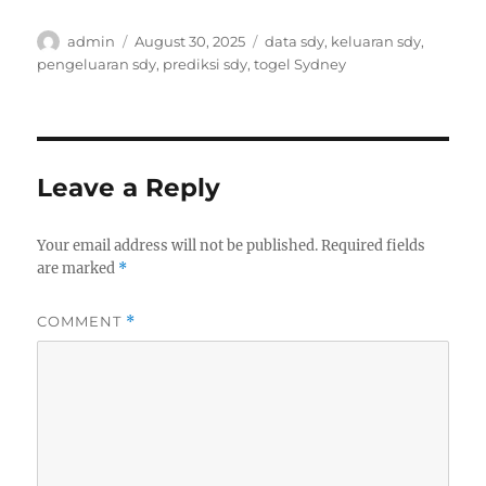
Author
Posted
Tags
admin
August 30, 2025
data sdy
,
keluaran sdy
,
on
pengeluaran sdy
,
prediksi sdy
,
togel Sydney
Leave a Reply
Your email address will not be published.
Required fields
are marked
*
COMMENT
*