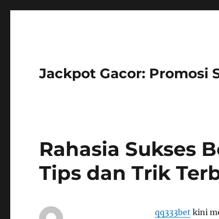
Jackpot Gacor: Promosi Sp
Rahasia Sukses B
Tips dan Trik Ter
qq333bet
kini me