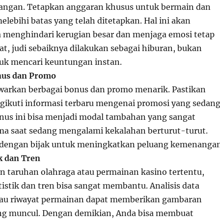
ngan. Tetapkan anggaran khusus untuk bermain dan
lebihi batas yang telah ditetapkan. Hal ini akan
menghindari kerugian besar dan menjaga emosi tetap
ngat, judi sebaiknya dilakukan sebagai hiburan, bukan
tuk mencari keuntungan instan.
nus dan Promo
arkan berbagai bonus dan promo menarik. Pastikan
gikuti informasi terbaru mengenai promosi yang sedan
nus ini bisa menjadi modal tambahan yang sangat
ma saat sedang mengalami kekalahan berturut-turut.
dengan bijak untuk meningkatkan peluang kemenangan
ik dan Tren
 taruhan olahraga atau permainan kasino tertentu,
istik dan tren bisa sangat membantu. Analisis data
tau riwayat permainan dapat memberikan gambaran
ang muncul. Dengan demikian, Anda bisa membuat