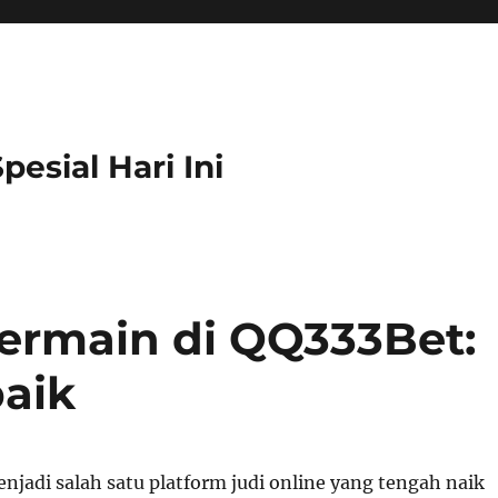
esial Hari Ini
ermain di QQ333Bet:
baik
njadi salah satu platform judi online yang tengah naik