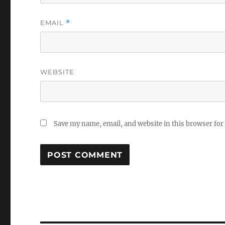
EMAIL
*
WEBSITE
Save my name, email, and website in this browser for