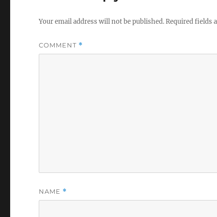
Your email address will not be published.
Required fields
COMMENT
*
NAME
*