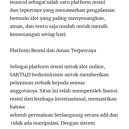
muncul sebagai salah satu platform resmi
dan tepercaya yang menawarkan pengalaman
bermain slot yang paling menyenangkan,
aman, dan tentu saja mudah untuk meraih
kemenangan setiap hari.
Platform Resmi dan Aman Terpercaya
Sebagai platform resmi untuk slot online,
SAKTI4D berkomitmen untuk memberikan
pelayanan terbaik kepada semua
anggotanya. Situs ini telah memperoleh lisensi
resmi dari lembaga internasional, memastikan
bahwa
seluruh permainan berlangsung secara adil dan
tidak ada manipulasi. Dengan sistem