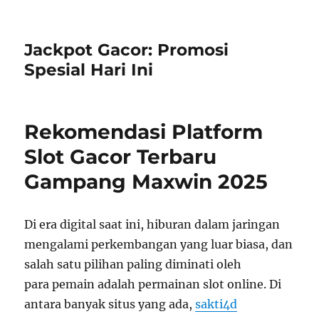
Jackpot Gacor: Promosi
Spesial Hari Ini
Rekomendasi Platform
Slot Gacor Terbaru
Gampang Maxwin 2025
Di era digital saat ini, hiburan dalam jaringan
mengalami perkembangan yang luar biasa, dan
salah satu pilihan paling diminati oleh
para pemain adalah permainan slot online. Di
antara banyak situs yang ada,
sakti4d