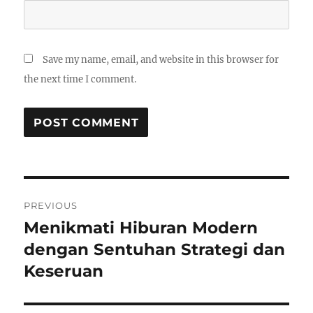
Save my name, email, and website in this browser for
the next time I comment.
Post
PREVIOUS
navigation
Menikmati Hiburan Modern
Previous
post:
dengan Sentuhan Strategi dan
Keseruan