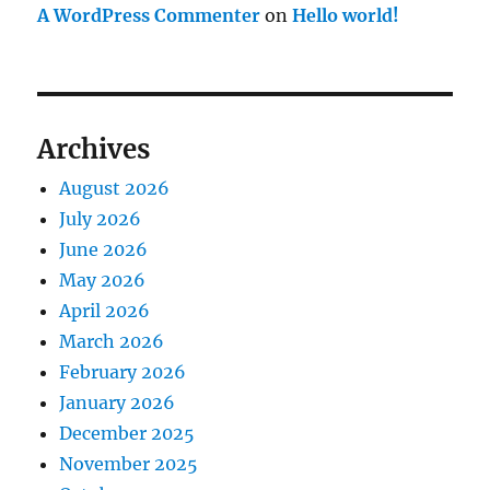
A WordPress Commenter
on
Hello world!
Archives
August 2026
July 2026
June 2026
May 2026
April 2026
March 2026
February 2026
January 2026
December 2025
November 2025