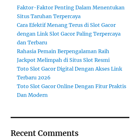
Faktor-Faktor Penting Dalam Menentukan
Situs Taruhan Terpercaya
Cara Efektif Menang Terus di Slot Gacor
dengan Link Slot Gacor Paling Terpercaya
dan Terbaru
Rahasia Pemain Berpengalaman Raih
Jackpot Melimpah di Situs Slot Resmi
Toto Slot Gacor Digital Dengan Akses Link
Terbaru 2026
Toto Slot Gacor Online Dengan Fitur Praktis
Dan Modern
Recent Comments