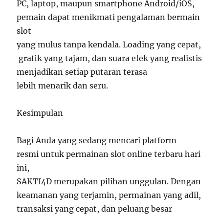
PC, laptop, maupun smartphone Android/iOS,
pemain dapat menikmati pengalaman bermain
slot
yang mulus tanpa kendala. Loading yang cepat,
grafik yang tajam, dan suara efek yang realistis
menjadikan setiap putaran terasa
lebih menarik dan seru.
Kesimpulan
Bagi Anda yang sedang mencari platform
resmi untuk permainan slot online terbaru hari
ini,
SAKTI4D merupakan pilihan unggulan. Dengan
keamanan yang terjamin, permainan yang adil,
transaksi yang cepat, dan peluang besar