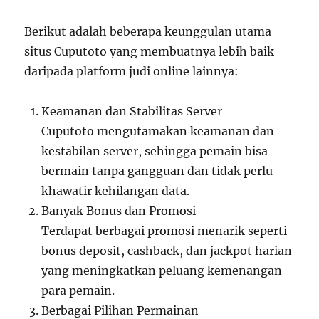
Berikut adalah beberapa keunggulan utama
situs Cuputoto yang membuatnya lebih baik
daripada platform judi online lainnya:
Keamanan dan Stabilitas Server
Cuputoto mengutamakan keamanan dan
kestabilan server, sehingga pemain bisa
bermain tanpa gangguan dan tidak perlu
khawatir kehilangan data.
Banyak Bonus dan Promosi
Terdapat berbagai promosi menarik seperti
bonus deposit, cashback, dan jackpot harian
yang meningkatkan peluang kemenangan
para pemain.
Berbagai Pilihan Permainan