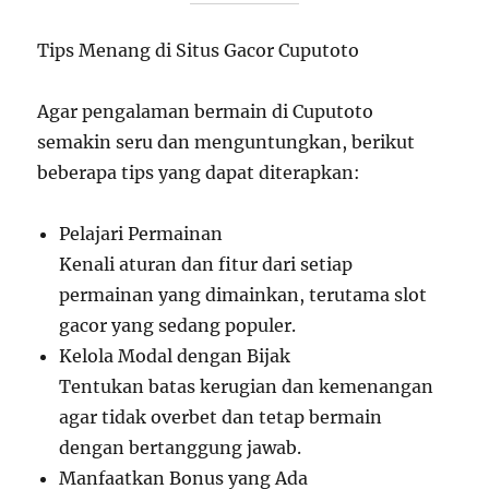
Tips Menang di Situs Gacor Cuputoto
Agar pengalaman bermain di Cuputoto
semakin seru dan menguntungkan, berikut
beberapa tips yang dapat diterapkan:
Pelajari Permainan
Kenali aturan dan fitur dari setiap
permainan yang dimainkan, terutama slot
gacor yang sedang populer.
Kelola Modal dengan Bijak
Tentukan batas kerugian dan kemenangan
agar tidak overbet dan tetap bermain
dengan bertanggung jawab.
Manfaatkan Bonus yang Ada