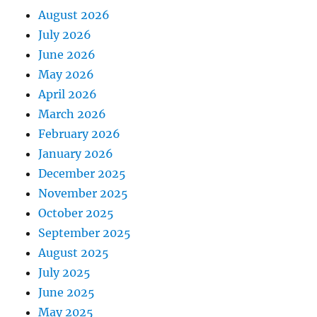
August 2026
July 2026
June 2026
May 2026
April 2026
March 2026
February 2026
January 2026
December 2025
November 2025
October 2025
September 2025
August 2025
July 2025
June 2025
May 2025