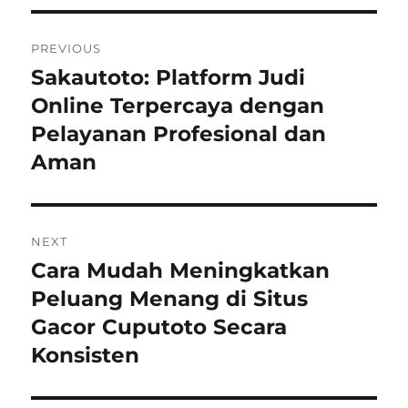
Post
PREVIOUS
navigation
Sakautoto: Platform Judi
Previous
post:
Online Terpercaya dengan
Pelayanan Profesional dan
Aman
NEXT
Cara Mudah Meningkatkan
Next
post:
Peluang Menang di Situs
Gacor Cuputoto Secara
Konsisten