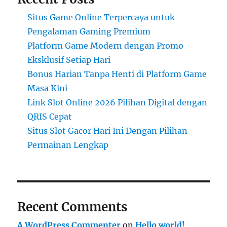
Situs Game Online Terpercaya untuk
Pengalaman Gaming Premium
Platform Game Modern dengan Promo
Eksklusif Setiap Hari
Bonus Harian Tanpa Henti di Platform Game
Masa Kini
Link Slot Online 2026 Pilihan Digital dengan
QRIS Cepat
Situs Slot Gacor Hari Ini Dengan Pilihan
Permainan Lengkap
Recent Comments
A WordPress Commenter
on
Hello world!