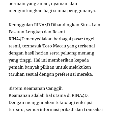
bermain yang aman, nyaman, dan
menguntungkan bagi semua penggunanya.
Keunggulan RINA4D Dibandingkan Situs Lain
Pasaran Lengkap dan Resmi
RINA4D menyediakan berbagai pasar togel
resmi, termasuk Toto Macau yang terkenal
dengan hasil harian serta peluang menang
yang tinggi. Hal ini memberikan kepada
pemain banyak pilihan untuk melakukan
taruhan sesuai dengan preferensi mereka.
Sistem Keamanan Canggih
Keamanan adalah hal utama di RINA4D.
Dengan menggunakan teknologi enkripsi
terbaru, semua informasi pribadi dan transaksi