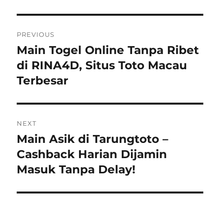
Post
PREVIOUS
navigation
Main Togel Online Tanpa Ribet
Previous
post:
di RINA4D, Situs Toto Macau
Terbesar
NEXT
Main Asik di Tarungtoto –
Next
post:
Cashback Harian Dijamin
Masuk Tanpa Delay!