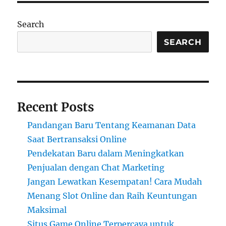
Search
SEARCH
Recent Posts
Pandangan Baru Tentang Keamanan Data
Saat Bertransaksi Online
Pendekatan Baru dalam Meningkatkan
Penjualan dengan Chat Marketing
Jangan Lewatkan Kesempatan! Cara Mudah
Menang Slot Online dan Raih Keuntungan
Maksimal
Situs Game Online Terpercaya untuk