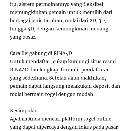
itu, sistem permainannya yang fleksibel
memungkinkan pemain untuk memilih dari
berbagai jenis taruhan, mulai dari 2D, 3D,
hingga 4D, dengan kemungkinan menang
yang besar.
Cara Bergabung di RINA4D
Untuk mendaftar, cukup kunjungi situs resmi
RINA4D dan lengkapi formulir pendaftaran
yang sederhana. Setelah akun diaktifkan,
pemain dapat langsung melakukan deposit dan
mulai bermain togel dengan mudah.
Kesimpulan
Apabila Anda mencari platform togel online
yang dapat dipercaya dengan fokus pada pasar