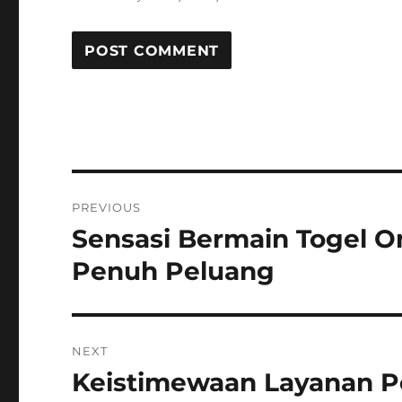
Post
PREVIOUS
navigation
Sensasi Bermain Togel On
Previous
post:
Penuh Peluang
NEXT
Keistimewaan Layanan Pe
Next