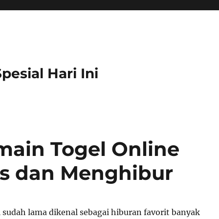
esial Hari Ini
main Togel Online
is dan Menghibur
 sudah lama dikenal sebagai hiburan favorit banyak