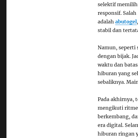
selektif memili
responsif. Sala
adalah
abutogel
stabil dan tertat
Namun, seperti 
dengan bijak. Ja
waktu dan batasa
hiburan yang se
sebaliknya. Main 
Pada akhirnya, t
mengikuti ritme
berkembang, dan
era digital. Sel
hiburan ringan 