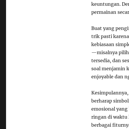
keuntungan. Den
permainan secar
Buat yang peng
trik pasti karen
kebiasaan simpl
—misalnya pilih
tersedia, dan se
soal menjamin k
enjoyable dan 
Kesimpulannya,
berharap simbol
emosional yang 
ringan di wakt
berbagai fiturn