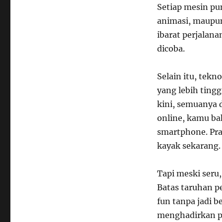
Setiap mesin pun
animasi, maupun 
ibarat perjalana
dicoba.
Selain itu, tekn
yang lebih tingg
kini, semuanya 
online, kamu ba
smartphone. Pra
kayak sekarang.
Tapi meski seru,
Batas taruhan pe
fun tanpa jadi b
menghadirkan pe