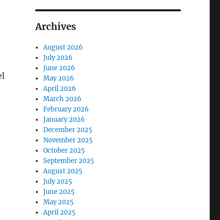
Archives
August 2026
July 2026
June 2026
el
May 2026
a
April 2026
March 2026
February 2026
January 2026
December 2025
November 2025
October 2025
September 2025
August 2025
July 2025
June 2025
May 2025
April 2025