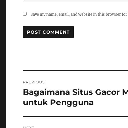
Save my name, email, and website in this browser for
Post
PREVIOUS
navigation
Bagaimana Situs Gacor 
Previous
post:
untuk Pengguna
NEXT