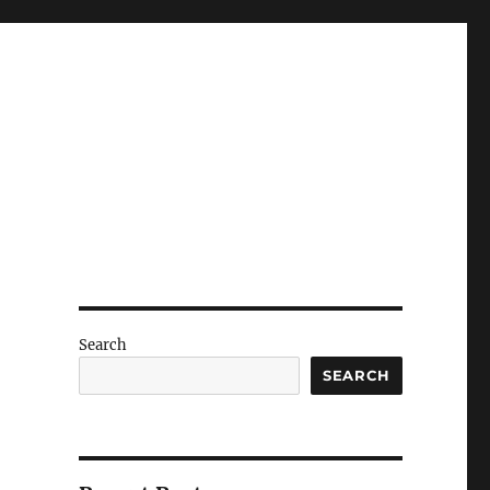
Search
SEARCH