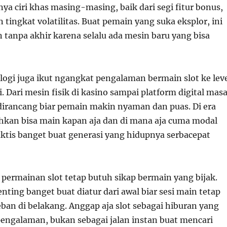
ya ciri khas masing-masing, baik dari segi fitur bonus,
tingkat volatilitas. Buat pemain yang suka eksplor, ini
n tanpa akhir karena selalu ada mesin baru yang bisa
ologi juga ikut ngangkat pengalaman bermain slot ke lev
i. Dari mesin fisik di kasino sampai platform digital mas
dirancang biar pemain makin nyaman dan puas. Di era
hkan bisa main kapan aja dan di mana aja cuma modal
ktis banget buat generasi yang hidupnya serbacepat
 permainan slot tetap butuh sikap bermain yang bijak.
nting banget buat diatur dari awal biar sesi main tetap
eban di belakang. Anggap aja slot sebagai hiburan yang
ngalaman, bukan sebagai jalan instan buat mencari