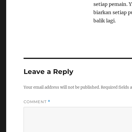
setiap pemain. 
biarkan setiap 
balik lagi.
Leave a Reply
Your email address will not be published.
Required fields
COMMENT
*