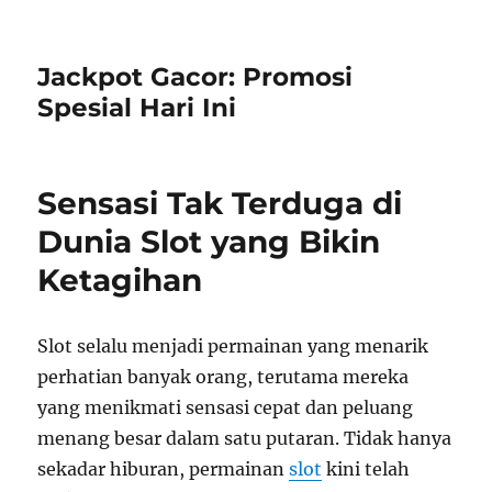
Jackpot Gacor: Promosi
Spesial Hari Ini
Sensasi Tak Terduga di
Dunia Slot yang Bikin
Ketagihan
Slot selalu menjadi permainan yang menarik
perhatian banyak orang, terutama mereka
yang menikmati sensasi cepat dan peluang
menang besar dalam satu putaran. Tidak hanya
sekadar hiburan, permainan
slot
kini telah