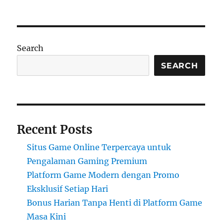
Search
SEARCH
Recent Posts
Situs Game Online Terpercaya untuk
Pengalaman Gaming Premium
Platform Game Modern dengan Promo
Eksklusif Setiap Hari
Bonus Harian Tanpa Henti di Platform Game
Masa Kini