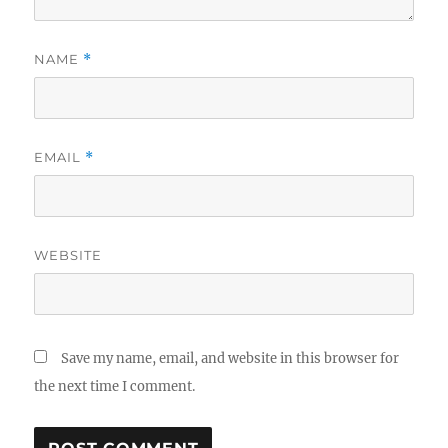
NAME
*
EMAIL
*
WEBSITE
Save my name, email, and website in this browser for
the next time I comment.