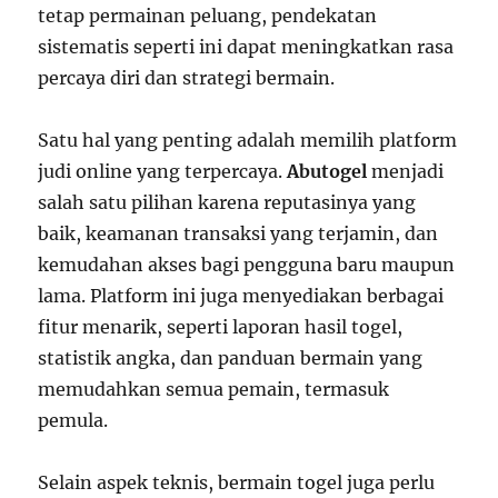
tetap permainan peluang, pendekatan
sistematis seperti ini dapat meningkatkan rasa
percaya diri dan strategi bermain.
Satu hal yang penting adalah memilih platform
judi online yang terpercaya.
Abutogel
menjadi
salah satu pilihan karena reputasinya yang
baik, keamanan transaksi yang terjamin, dan
kemudahan akses bagi pengguna baru maupun
lama. Platform ini juga menyediakan berbagai
fitur menarik, seperti laporan hasil togel,
statistik angka, dan panduan bermain yang
memudahkan semua pemain, termasuk
pemula.
Selain aspek teknis, bermain togel juga perlu