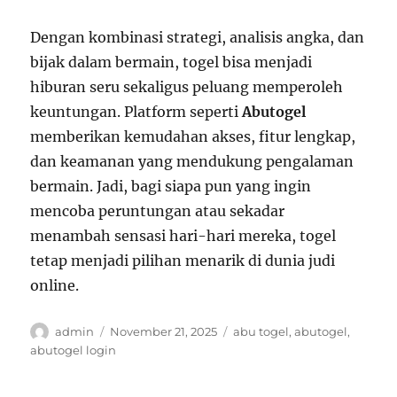
Dengan kombinasi strategi, analisis angka, dan
bijak dalam bermain, togel bisa menjadi
hiburan seru sekaligus peluang memperoleh
keuntungan. Platform seperti
Abutogel
memberikan kemudahan akses, fitur lengkap,
dan keamanan yang mendukung pengalaman
bermain. Jadi, bagi siapa pun yang ingin
mencoba peruntungan atau sekadar
menambah sensasi hari-hari mereka, togel
tetap menjadi pilihan menarik di dunia judi
online.
Author
Posted
Tags
admin
November 21, 2025
abu togel
,
abutogel
,
on
abutogel login