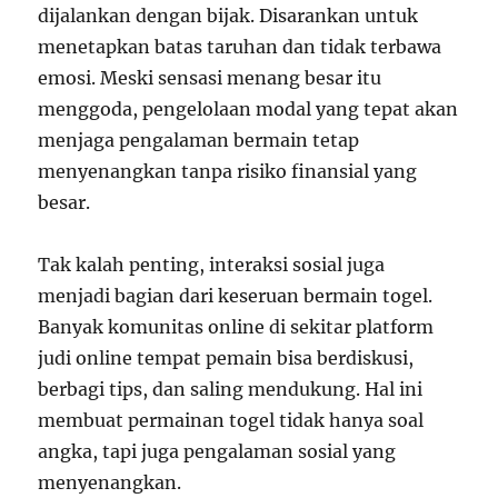
dijalankan dengan bijak. Disarankan untuk
menetapkan batas taruhan dan tidak terbawa
emosi. Meski sensasi menang besar itu
menggoda, pengelolaan modal yang tepat akan
menjaga pengalaman bermain tetap
menyenangkan tanpa risiko finansial yang
besar.
Tak kalah penting, interaksi sosial juga
menjadi bagian dari keseruan bermain togel.
Banyak komunitas online di sekitar platform
judi online tempat pemain bisa berdiskusi,
berbagi tips, dan saling mendukung. Hal ini
membuat permainan togel tidak hanya soal
angka, tapi juga pengalaman sosial yang
menyenangkan.