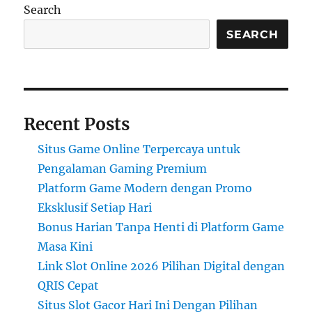
Search
SEARCH
Recent Posts
Situs Game Online Terpercaya untuk
Pengalaman Gaming Premium
Platform Game Modern dengan Promo
Eksklusif Setiap Hari
Bonus Harian Tanpa Henti di Platform Game
Masa Kini
Link Slot Online 2026 Pilihan Digital dengan
QRIS Cepat
Situs Slot Gacor Hari Ini Dengan Pilihan