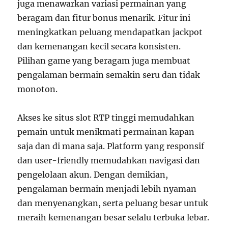
juga menawarkan variasi permainan yang
beragam dan fitur bonus menarik. Fitur ini
meningkatkan peluang mendapatkan jackpot
dan kemenangan kecil secara konsisten.
Pilihan game yang beragam juga membuat
pengalaman bermain semakin seru dan tidak
monoton.
Akses ke situs slot RTP tinggi memudahkan
pemain untuk menikmati permainan kapan
saja dan di mana saja. Platform yang responsif
dan user-friendly memudahkan navigasi dan
pengelolaan akun. Dengan demikian,
pengalaman bermain menjadi lebih nyaman
dan menyenangkan, serta peluang besar untuk
meraih kemenangan besar selalu terbuka lebar.