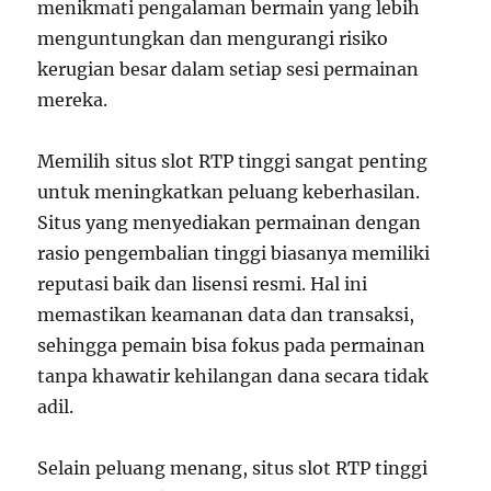
menikmati pengalaman bermain yang lebih
menguntungkan dan mengurangi risiko
kerugian besar dalam setiap sesi permainan
mereka.
Memilih situs slot RTP tinggi sangat penting
untuk meningkatkan peluang keberhasilan.
Situs yang menyediakan permainan dengan
rasio pengembalian tinggi biasanya memiliki
reputasi baik dan lisensi resmi. Hal ini
memastikan keamanan data dan transaksi,
sehingga pemain bisa fokus pada permainan
tanpa khawatir kehilangan dana secara tidak
adil.
Selain peluang menang, situs slot RTP tinggi