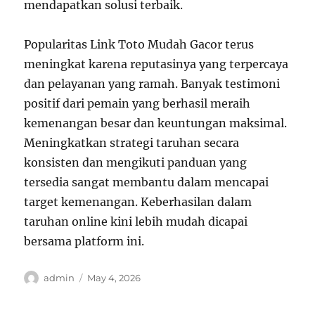
mendapatkan solusi terbaik.
Popularitas Link Toto Mudah Gacor terus
meningkat karena reputasinya yang terpercaya
dan pelayanan yang ramah. Banyak testimoni
positif dari pemain yang berhasil meraih
kemenangan besar dan keuntungan maksimal.
Meningkatkan strategi taruhan secara
konsisten dan mengikuti panduan yang
tersedia sangat membantu dalam mencapai
target kemenangan. Keberhasilan dalam
taruhan online kini lebih mudah dicapai
bersama platform ini.
Author
Posted
admin
May 4, 2026
on