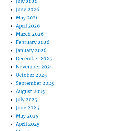
July 2026
June 2026
May 2026
April 2026
March 2026
February 2026
January 2026
December 2025
November 2025
October 2025
September 2025
August 2025
July 2025
June 2025
May 2025
April 2025