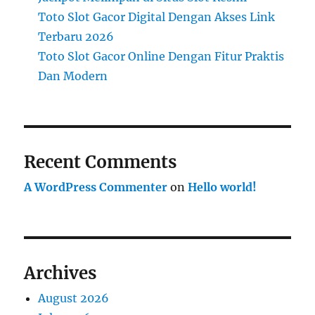
Toto Slot Gacor Digital Dengan Akses Link
Terbaru 2026
Toto Slot Gacor Online Dengan Fitur Praktis
Dan Modern
Recent Comments
A WordPress Commenter
on
Hello world!
Archives
August 2026