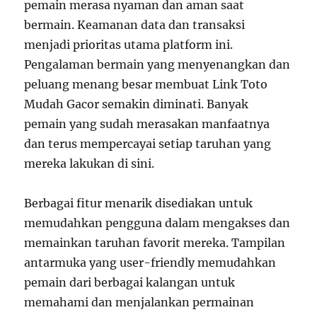
pemain merasa nyaman dan aman saat
bermain. Keamanan data dan transaksi
menjadi prioritas utama platform ini.
Pengalaman bermain yang menyenangkan dan
peluang menang besar membuat Link Toto
Mudah Gacor semakin diminati. Banyak
pemain yang sudah merasakan manfaatnya
dan terus mempercayai setiap taruhan yang
mereka lakukan di sini.
Berbagai fitur menarik disediakan untuk
memudahkan pengguna dalam mengakses dan
memainkan taruhan favorit mereka. Tampilan
antarmuka yang user-friendly memudahkan
pemain dari berbagai kalangan untuk
memahami dan menjalankan permainan